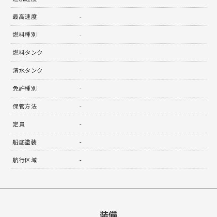
最高速度
-
燃料種別
-
燃料タンク
-
清水タンク
-
免許種別
-
保管方法
-
定員
-
船底塗装
-
航行区域
-
装備