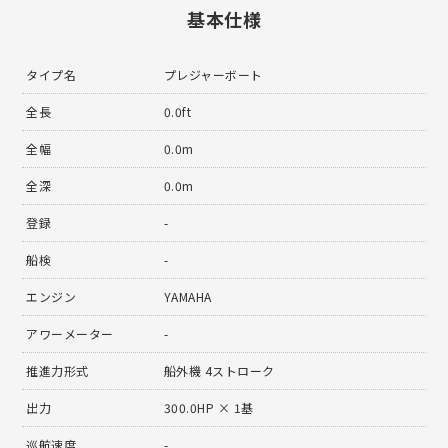
基本仕様
タイプ名
プレジャーボート
全長
0.0ft
全幅
0.0m
全深
0.0m
登録
-
船検
-
エンジン
YAMAHA
アワーメーター
-
推進力形式
船外機 4ストローク
出力
300.0HP × 1基
巡航速度
-