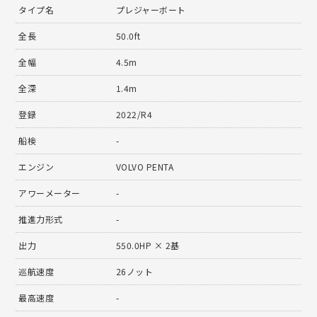
タイプ名
プレジャーボート
全長
50.0ft
全幅
4.5m
全深
1.4m
登録
2022/R4
船検
-
エンジン
VOLVO PENTA
アワーメーター
-
推進力形式
-
出力
550.0HP × 2基
巡航速度
26ノット
最高速度
-