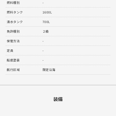
燃料種別
-
燃料タンク
1600L
清水タンク
700L
免許種別
２級
保管方法
-
定員
-
船底塗装
-
航行区域
限定沿海
装備