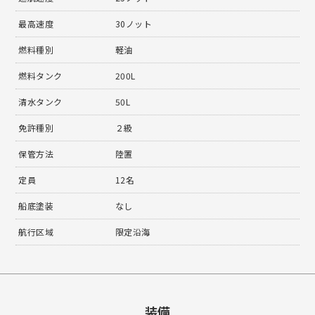
最高速度
30ノット
燃料種別
軽油
燃料タンク
200L
清水タンク
50L
免許種別
２級
保管方法
陸置
定員
12名
船底塗装
なし
航行区域
限定沿海
装備