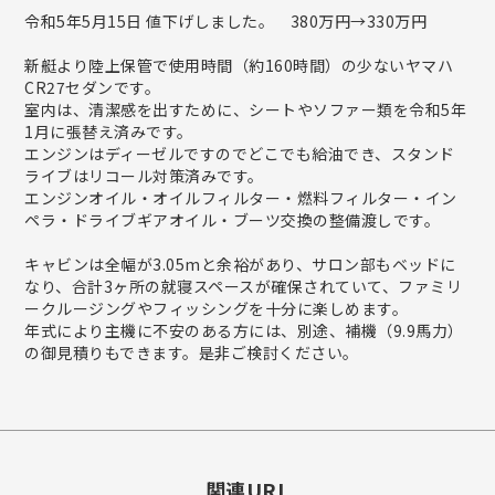
令和5年5月15日 値下げしました。 380万円→330万円
新艇より陸上保管で使用時間（約160時間）の少ないヤマハ
CR27セダンです。
室内は、清潔感を出すために、シートやソファー類を令和5年
1月に張替え済みです。
エンジンはディーゼルですのでどこでも給油でき、スタンド
ライブはリコール対策済みです。
エンジンオイル・オイルフィルター・燃料フィルター・イン
ペラ・ドライブギアオイル・ブーツ交換の整備渡しです。
キャビンは全幅が3.05mと余裕があり、サロン部もベッドに
なり、合計3ヶ所の就寝スペースが確保されていて、ファミリ
ークルージングやフィッシングを十分に楽しめます。
年式により主機に不安のある方には、別途、補機（9.9馬力）
の御見積りもできます。是非ご検討ください。
関連URL