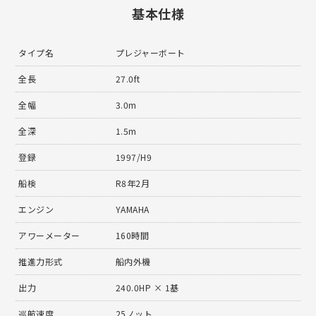
基本仕様
タイプ名
プレジャーボート
全長
27.0ft
全幅
3.0m
全深
1.5m
登録
1997/H9
船検
R8年2月
エンジン
YAMAHA
アワーメーター
160時間
推進力形式
船内外機
出力
240.0HP × 1基
巡航速度
25ノット