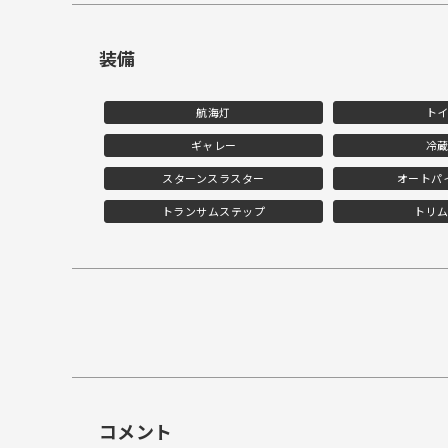
装備
航海灯
ト
ギャレー
冷
スターンスラスター
オートパ
トランサムステップ
トリ
コメント