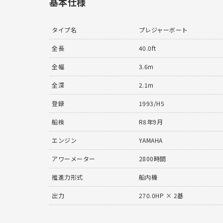
基本仕様
タイプ名
プレジャーボート
全長
40.0ft
全幅
3.6m
全深
2.1m
登録
1993/H5
船検
R8年9月
エンジン
YAMAHA
アワーメーター
2800時間
推進力形式
船内機
出力
270.0HP × 2基