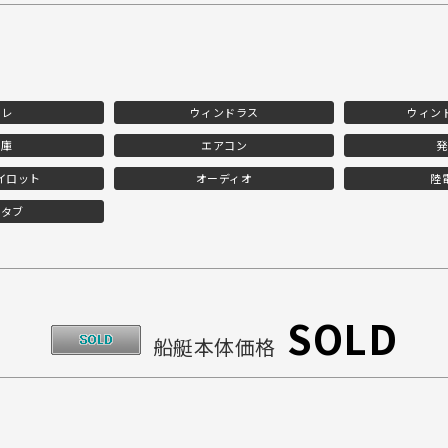
イレ
ウィンドラス
ウィン
蔵庫
エアコン
発
イロット
オーディオ
陸
ムタブ
SOLD
船艇本体価格