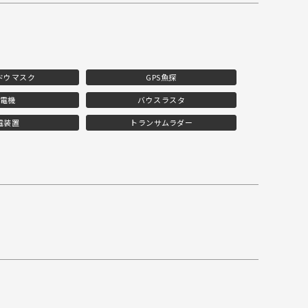
ドウマスク
GPS魚探
電機
バウスラスタ
電装置
トランサムラダー