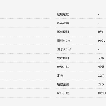
巡航速度
-
最高速度
-
燃料種別
軽油
燃料タンク
900L
清水タンク
-
免許種別
２級
保管方法
係留
定員
12名
船底塗装
あり
航行区域
限定