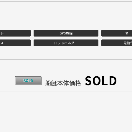
イレ
GPS魚探
オー
ケス
ロッドホルダー
電動
SOLD
船艇本体価格