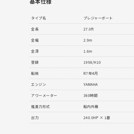
基本仕様
タイプ名
プレジャーボート
全長
27.0ft
全幅
2.9m
全深
1.6m
登録
1998/H10
船検
R7年4月
エンジン
YAMAHA
アワーメーター
360時間
推進力形式
船内外機
出力
240.0HP × 1基