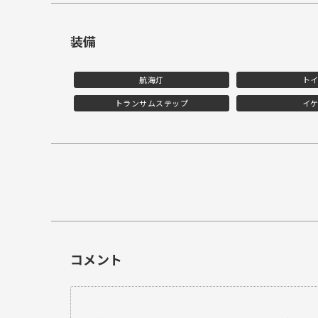
装備
航海灯
ト
トランサムステップ
イ
コメント