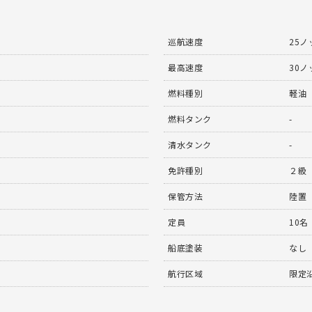
巡航速度
25ノ
最高速度
30ノ
燃料種別
軽油
燃料タンク
-
清水タンク
-
免許種別
２級
保管方法
陸置
定員
10名
船底塗装
なし
航行区域
限定