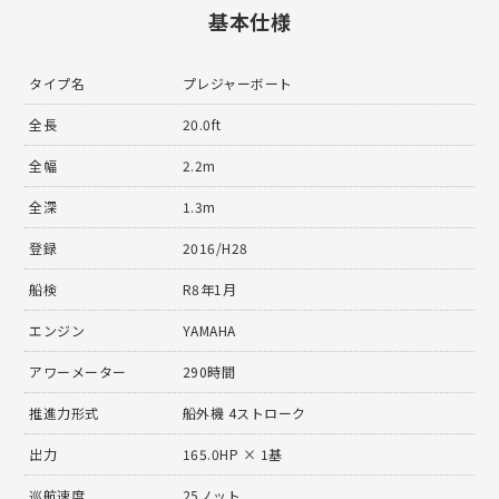
基本仕様
タイプ名
プレジャーボート
全長
20.0ft
全幅
2.2m
全深
1.3m
登録
2016/H28
船検
R8年1月
エンジン
YAMAHA
アワーメーター
290時間
推進力形式
船外機 4ストローク
出力
165.0HP × 1基
巡航速度
25ノット