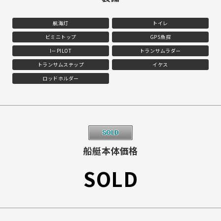
航海灯
トイレ
ビミニトップ
GPS魚探
I－PILOT
トランサムラダー
トランサムステップ
イケス
ロッドホルダー
船艇本体価格
SOLD