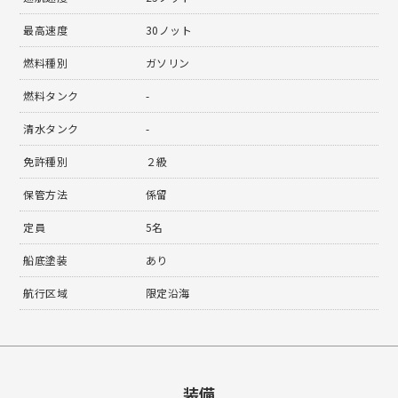
最高速度
30ノット
燃料種別
ガソリン
燃料タンク
-
清水タンク
-
免許種別
２級
保管方法
係留
定員
5名
船底塗装
あり
航行区域
限定沿海
装備