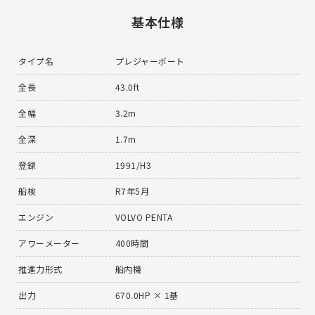
基本仕様
タイプ名
プレジャーボート
全長
43.0ft
全幅
3.2m
全深
1.7m
登録
1991/H3
船検
R7年5月
エンジン
VOLVO PENTA
アワーメーター
400時間
推進力形式
船内機
出力
670.0HP × 1基