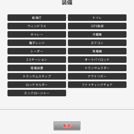
装備
航海灯
トイレ
ウィンドラス
GPS魚探
ギャレー
冷蔵庫
電子レンジ
エアコン
レーダー
発電機
2ステーション
オートパイロット
陸電装置
トランサムラダー
トランサムステップ
アウトリガー
ロッドホルダー
ファイティングチェア
エンクロージャー