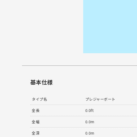
基本仕様
タイプ名
プレジャーボート
全長
0.0ft
全幅
0.0m
全深
0.0m