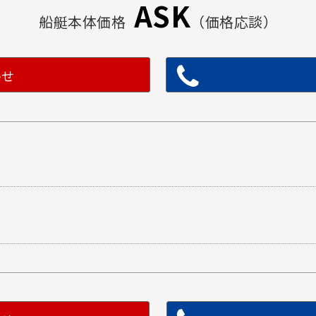
ASK
船艇本体価格
（価格応談）
わせ