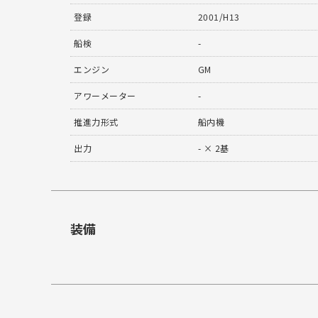
登録
2001/H13
船検
-
エンジン
GM
アワーメーター
-
推進力形式
船内機
出力
- × 2基
装備