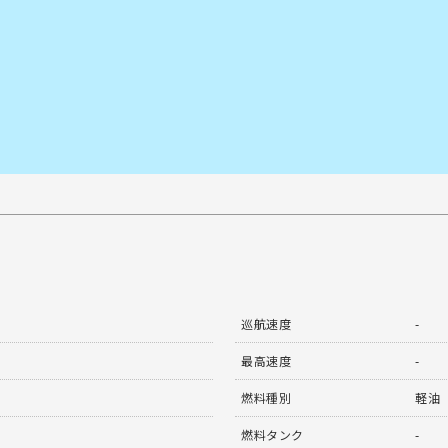
巡航速度
-
最高速度
-
燃料種別
軽油
燃料タンク
-