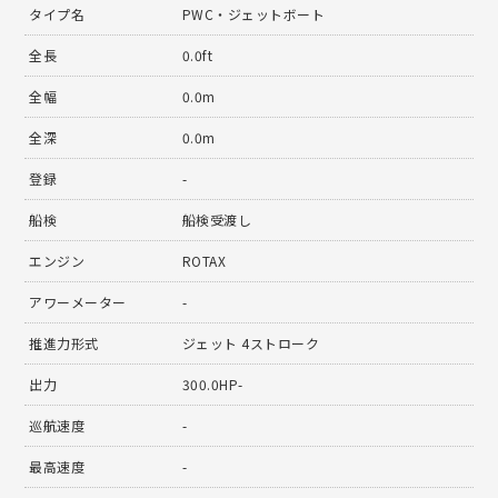
タイプ名
PWC・ジェットボート
全長
0.0ft
全幅
0.0m
全深
0.0m
登録
-
船検
船検受渡し
エンジン
ROTAX
アワーメーター
-
推進力形式
ジェット 4ストローク
出力
300.0HP-
巡航速度
-
最高速度
-