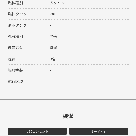
燃料種別
ガソリン
燃料タンク
70L
清水タンク
-
免許種別
特殊
保管方法
陸置
定員
3名
船底塗装
-
航行区域
-
装備
USBコンセント
オーディオ