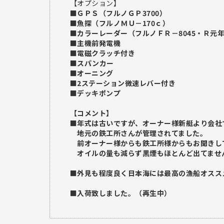
【オプション】
■
ＧＰＳ（フルノＧＰ3700）
■魚探（フルノＭＵ－170ｃ）
■カラーレーダー（フルノＦＲ－8045・Ｒ元
■主機前発電機
■電磁クラッチ付き
■スパンカー
■オーニング
■2ステーション微速レバー付き
■デッキポンプ
【コメント】
■年式は古いですが、オーナー様新艇より会社
地元の鉄工所さんが管理されてました。
前オーナー様からも鉄工所様からもお聞きし
オイルの量も減らず黒煙もほとんど出てませ
■外見も程度良く日本海には最高の漁船オスス
■入荷致しました。（再生中）