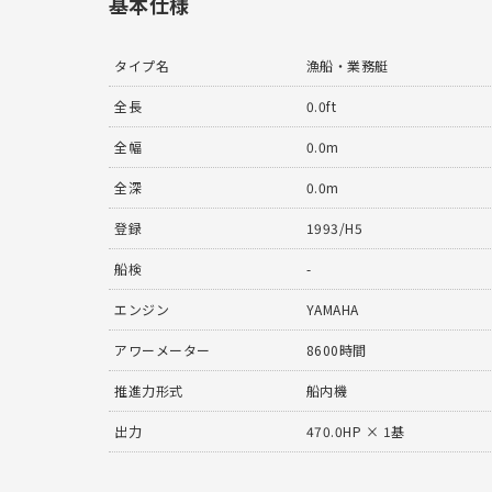
基本仕様
タイプ名
漁船・業務艇
全長
0.0ft
全幅
0.0m
全深
0.0m
登録
1993/H5
船検
-
エンジン
YAMAHA
アワーメーター
8600時間
推進力形式
船内機
出力
470.0HP × 1基