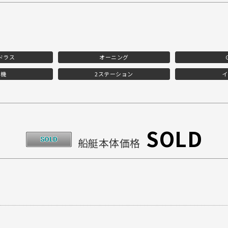
ドラス
オーニング
電機
2ステーション
イ
SOLD
船艇本体価格