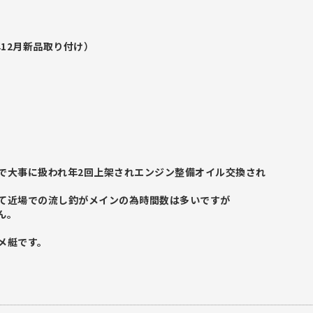
年12月新品取り付け）
で大事に扱われ年2回上架されエンジン整備オイル交換され
て近場での流し釣がメインの為時間数は多いですが
ん。
メ艇です。