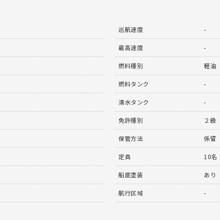
巡航速度
-
最高速度
-
燃料種別
軽油
燃料タンク
-
清水タンク
-
免許種別
２級
保管方法
係留
定員
10名
船底塗装
あり
航行区域
-