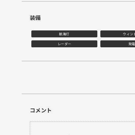
装備
航海灯
ウィン
レーダー
発
コメント