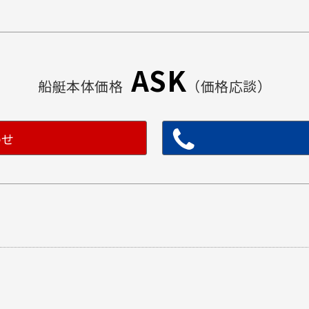
ASK
船艇本体価格
（価格応談）
わせ