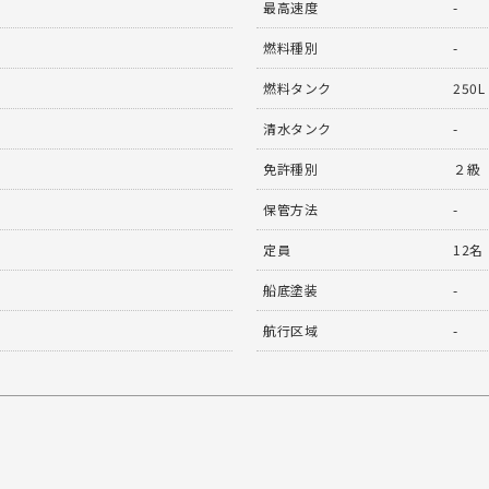
最高速度
-
燃料種別
-
燃料タンク
250L
清水タンク
-
免許種別
２級
保管方法
-
定員
12名
船底塗装
-
航行区域
-