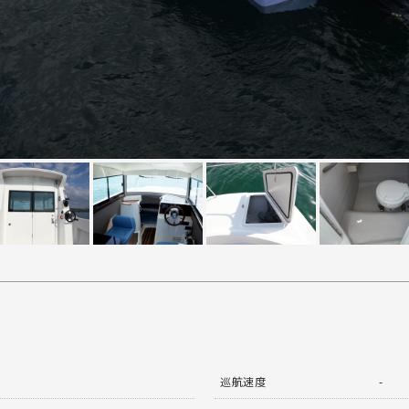
巡航速度
-