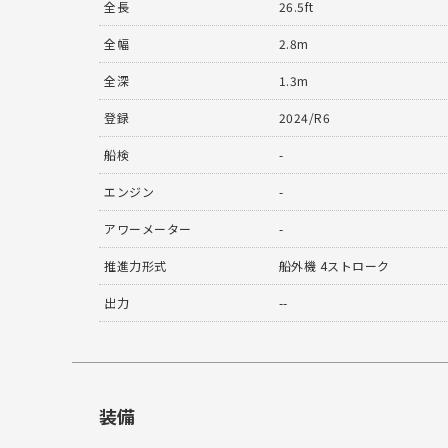
全長
26.5ft
全幅
2.8m
全深
1.3m
登録
2024/R6
船検
-
エンジン
-
アワーメーター
-
推進力形式
船外機 4ストローク
出力
--
装備