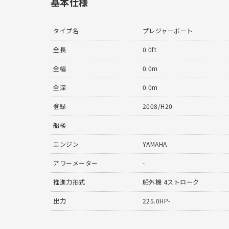
基本仕様
タイプ名
プレジャーボート
全長
0.0ft
全幅
0.0m
全深
0.0m
登録
2008/H20
船検
-
エンジン
YAMAHA
アワーメーター
-
推進力形式
船外機 4ストローク
出力
225.0HP-