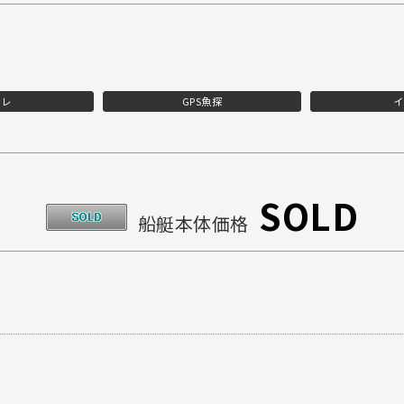
イレ
GPS魚探
イ
SOLD
船艇本体価格