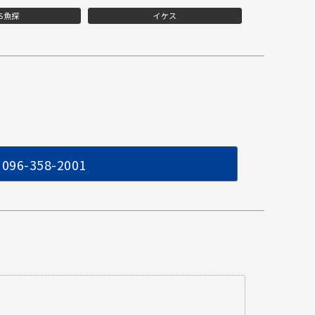
PS魚探
イケス
096-358-2001