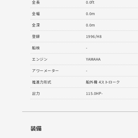
全長
0.0ft
全幅
0.0m
全深
0.0m
登録
1996/H8
船検
-
エンジン
YAMAHA
アワーメーター
-
推進力形式
船外機 4ストローク
出力
115.0HP-
装備