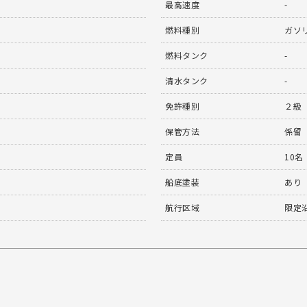
最高速度
-
燃料種別
ガソ
燃料タンク
-
清水タンク
-
免許種別
２級
保管方法
係留
定員
10名
船底塗装
あり
航行区域
限定