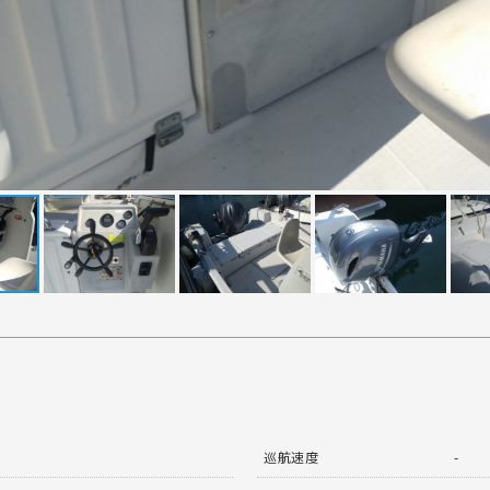
巡航速度
-