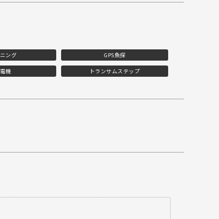
ニング
GPS魚探
電機
トランサムステップ