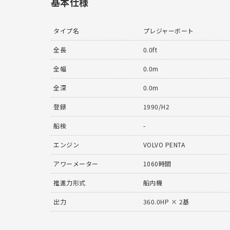
基本仕様
タイプ名
プレジャーボート
全長
0.0ft
全幅
0.0m
全深
0.0m
登録
1990/H2
船検
-
エンジン
VOLVO PENTA
アワーメーター
1060時間
推進力形式
船内機
出力
360.0HP × 2基