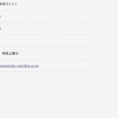
高江3-2-1
1
9
、隔週土曜日
kumamoto-yamaha.co.jp