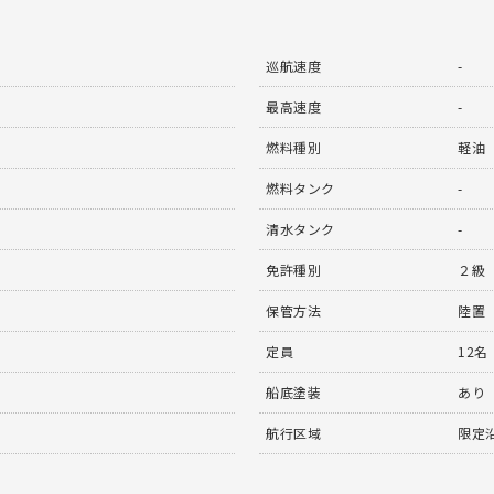
巡航速度
-
最高速度
-
燃料種別
軽油
燃料タンク
-
清水タンク
-
免許種別
２級
保管方法
陸置
定員
12名
船底塗装
あり
航行区域
限定