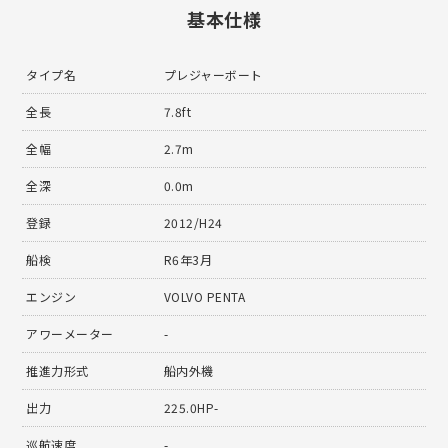
基本仕様
タイプ名
プレジャーボート
全長
7.8ft
全幅
2.7m
全深
0.0m
登録
2012/H24
船検
R6年3月
エンジン
VOLVO PENTA
アワーメーター
-
推進力形式
船内外機
出力
225.0HP-
巡航速度
-