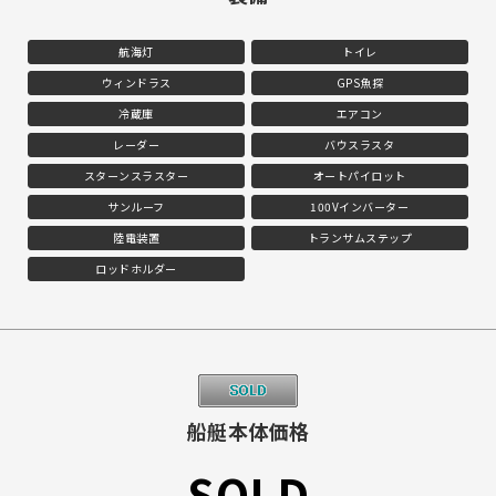
航海灯
トイレ
ウィンドラス
GPS魚探
冷蔵庫
エアコン
レーダー
バウスラスタ
スターンスラスター
オートパイロット
サンルーフ
100Vインバーター
陸電装置
トランサムステップ
ロッドホルダー
船艇本体価格
SOLD