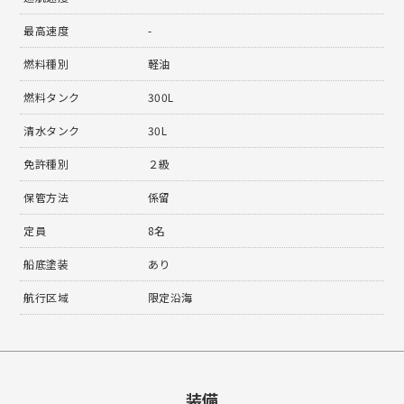
最高速度
-
燃料種別
軽油
燃料タンク
300L
清水タンク
30L
免許種別
２級
保管方法
係留
定員
8名
船底塗装
あり
航行区域
限定沿海
装備