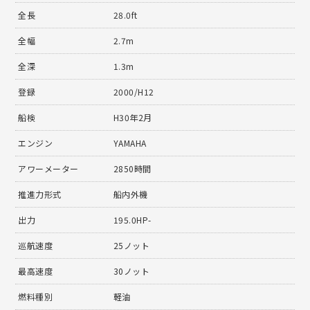
全長
28.0ft
全幅
2.7m
全深
1.3m
登録
2000/H12
船検
H30年2月
エンジン
YAMAHA
アワーメーター
2850時間
推進力形式
船内外機
出力
195.0HP-
巡航速度
25ノット
最高速度
30ノット
燃料種別
軽油