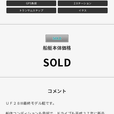
GPS魚探
2ステーション
トランサムステップ
イケス
船艇本体価格
SOLD
コメント
ＵＦ２８Ⅲ最終モデル艇です。
船体コンディションも良好で、ドライブも平成２７年に新品