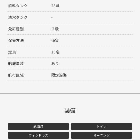
燃料タンク
250L
清水タンク
-
免許種別
２級
保管方法
係留
定員
10名
船底塗装
あり
航行区域
限定沿海
装備
航海灯
トイレ
ウィンドラス
オーニング