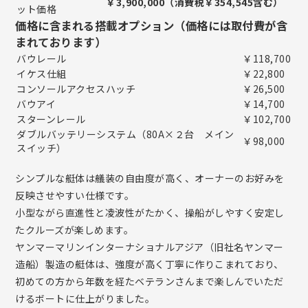
￥3,900,000（消費税￥354,545含む）
ット価格
価格に含まれる搭載オプション（価格には取付費が含
まれております）
バウレール
￥118,700
イケス仕組
￥22,800
コンソールアクセスハッチ
￥26,500
バウアイ
￥14,700
スターンレール
￥102,700
ダブルバッテリーシステム（80A×２台 メイン
￥98,000
スイッチ）
シンプルな艇体は艤装の自由度が高く、オーナーのお好みを
反映させやすい仕様です。
小型ながら直進性と凌波性がたかく、操船がしやすく安定し
たクルーズが楽しめます。
ヤンマーマリンインターナショナルアジア（旧社名ヤンマー
造船）製造の艇体は、強度が高く丁寧に作りこまれており、
初めての方から年数を経たベテランさんまで楽しんでいただ
けるボートに仕上がりました。