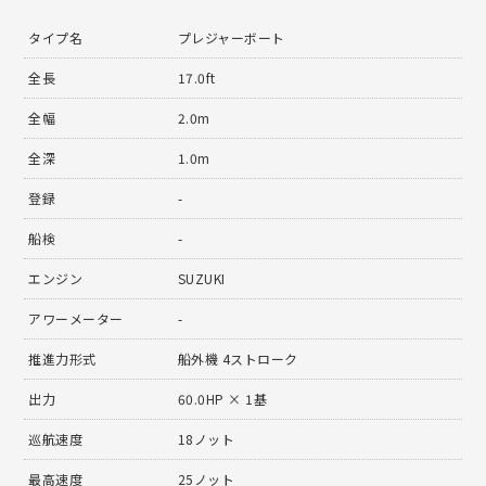
タイプ名
プレジャーボート
全長
17.0ft
全幅
2.0m
全深
1.0m
登録
-
船検
-
エンジン
SUZUKI
アワーメーター
-
推進力形式
船外機 4ストローク
出力
60.0HP × 1基
巡航速度
18ノット
最高速度
25ノット