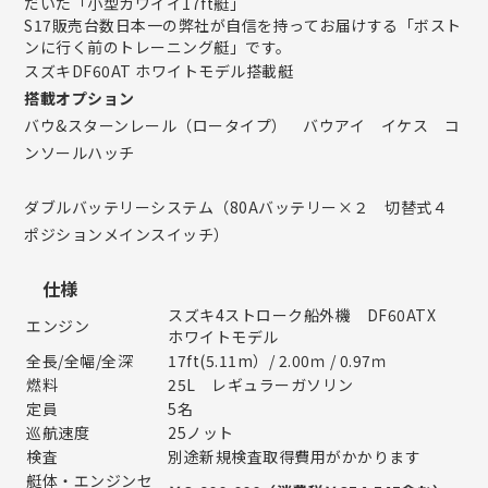
だいた「小型カワイイ17ft艇」
S17販売台数日本一の弊社が自信を持ってお届けする「ボスト
ンに行く前のトレーニング艇」です。
スズキDF60AT ホワイトモデル搭載艇
搭載オプション
バウ&スターンレール（ロータイプ） バウアイ イケス コ
ンソールハッチ
ダブルバッテリーシステム（80Aバッテリー×２ 切替式４
ポジションメインスイッチ）
仕様
スズキ4ストローク船外機 DF60ATX
エンジン
ホワイトモデル
全長/全幅/全深
17ft(5.11m）/ 2.00ｍ / 0.97ｍ
燃料
25L レギュラーガソリン
定員
5名
巡航速度
25ノット
検査
別途新規検査取得費用がかかります
艇体・エンジンセ