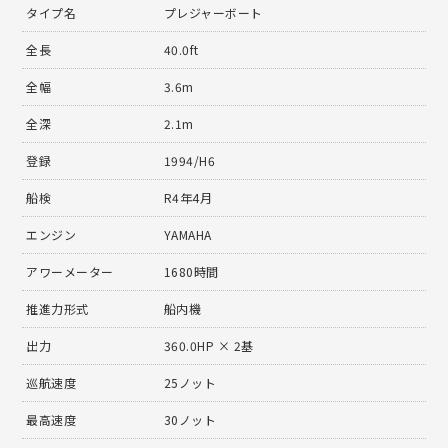
タイプ名
プレジャーボート
全長
40.0ft
全幅
3.6m
全深
2.1m
登録
1994/H6
船検
R4年4月
エンジン
YAMAHA
アワーメーター
1680時間
推進力形式
船内機
出力
360.0HP × 2基
巡航速度
25ノット
最高速度
30ノット