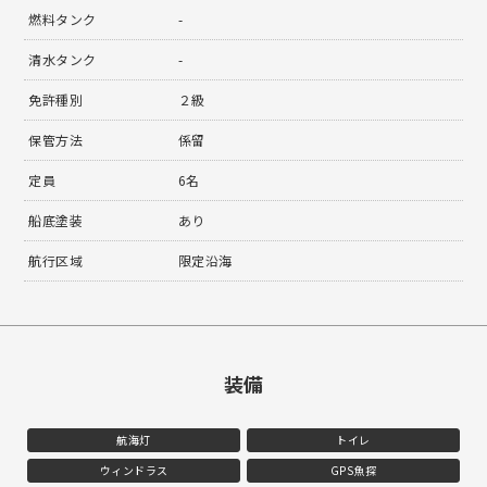
燃料タンク
-
清水タンク
-
免許種別
２級
保管方法
係留
定員
6名
船底塗装
あり
航行区域
限定沿海
装備
航海灯
トイレ
ウィンドラス
GPS魚探