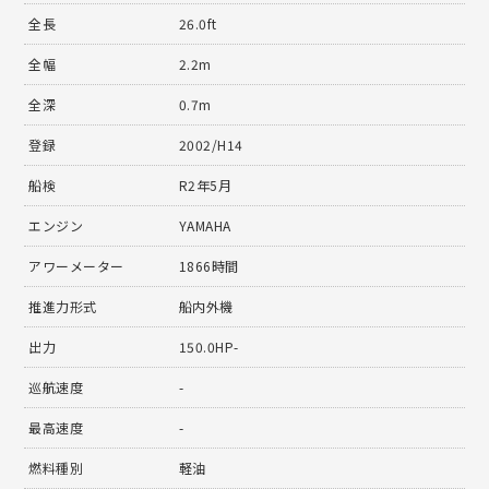
全長
26.0ft
全幅
2.2m
全深
0.7m
登録
2002/H14
船検
R2年5月
エンジン
YAMAHA
アワーメーター
1866時間
推進力形式
船内外機
出力
150.0HP-
巡航速度
-
最高速度
-
燃料種別
軽油