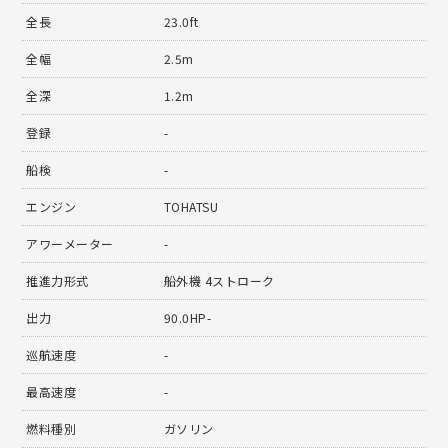
全長
23.0ft
全幅
2.5m
全深
1.2m
登録
-
船検
-
エンジン
TOHATSU
アワーメーター
-
推進力形式
船外機 4ストローク
出力
90.0HP-
巡航速度
-
最高速度
-
燃料種別
ガソリン