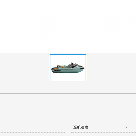
巡航速度
-