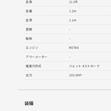
全長
11.0ft
全幅
1.2m
全深
1.1m
登録
-
船検
-
エンジン
ROTAX
アワーメーター
-
推進力形式
ジェット 4ストローク
出力
230.0HP-
装備