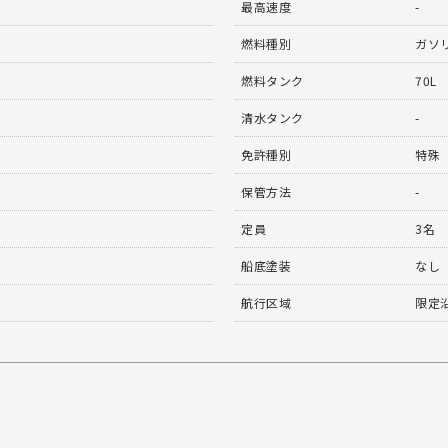
最高速度
-
燃料種別
ガソ
燃料タンク
70L
清水タンク
-
免許種別
特殊
保管方法
-
定員
3名
船底塗装
なし
航行区域
限定