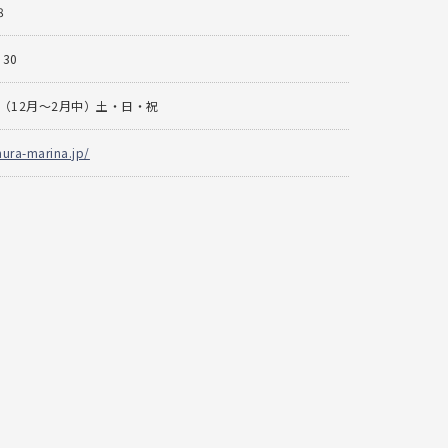
8
：30
（12月～2月中）土・日・祝
mura-marina.jp/