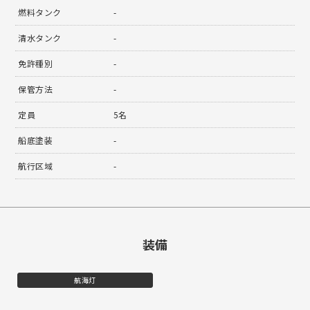
燃料タンク
-
清水タンク
-
免許種別
-
保管方法
-
定員
5名
船底塗装
-
航行区域
-
装備
航海灯