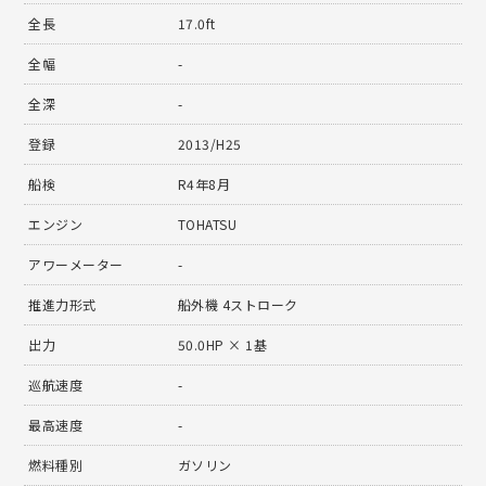
全長
17.0ft
全幅
-
全深
-
登録
2013/H25
船検
R4年8月
エンジン
TOHATSU
アワーメーター
-
推進力形式
船外機 4ストローク
出力
50.0HP × 1基
巡航速度
-
最高速度
-
燃料種別
ガソリン