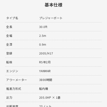
基本仕様
タイプ名
プレジャーボート
全長
30.0ft
全幅
2.5m
全深
0.9m
登録
2005/H17
船検
R5年2月
エンジン
YANMAR
アワーメーター
3800時間
推進力形式
船内機
出力
205.0HP × 1基
巡航速度
23ノット