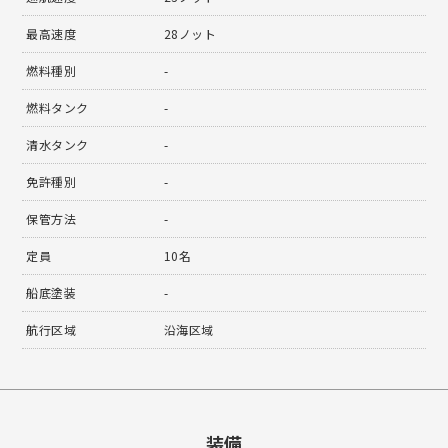
最高速度
28ノット
燃料種別
-
燃料タンク
-
清水タンク
-
免許種別
-
保管方法
-
定員
10名
船底塗装
-
航行区域
沿海区域
装備