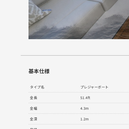
基本仕様
タイプ名
プレジャーボート
全長
51.4ft
全幅
4.3m
全深
1.2m