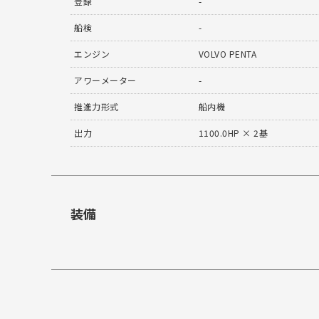
登録
-
船検
-
エンジン
VOLVO PENTA
アワーメーター
-
推進力形式
船内機
出力
1100.0HP × 2基
装備