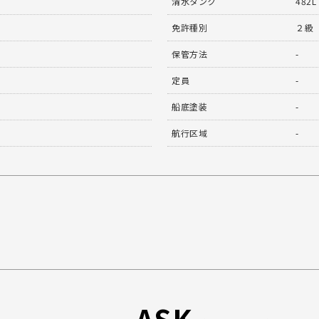
清水タンク
482L
免許種別
２級
保管方法
-
定員
-
船底塗装
-
航行区域
-
ASK