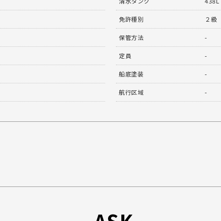
清水タンク
438L
免許種別
２級
保管方法
-
定員
-
船底塗装
-
航行区域
-
ASK