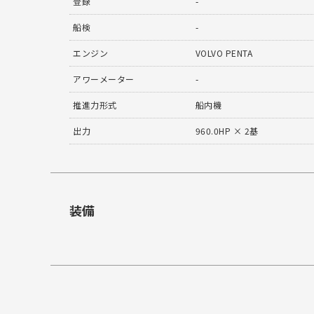
登録
-
船検
-
エンジン
VOLVO PENTA
アワーメーター
-
推進力形式
船内機
出力
960.0HP × 2基
装備