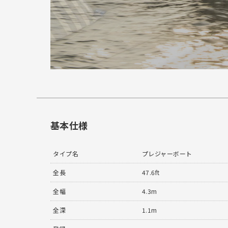
基本仕様
タイプ名
プレジャーボート
全長
47.6ft
全幅
4.3m
全深
1.1m