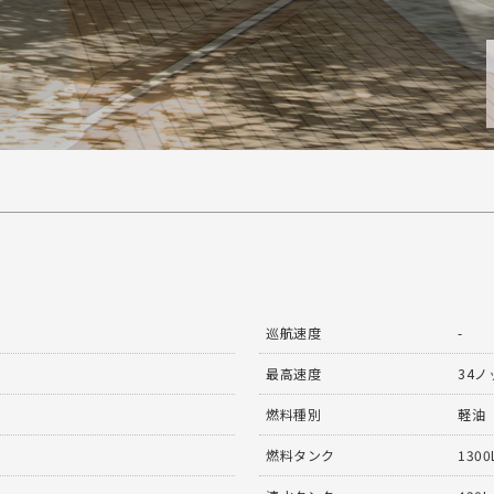
巡航速度
-
最高速度
34ノ
燃料種別
軽油
燃料タンク
1300