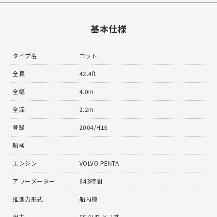
基本仕様
タイプ名
ヨット
全長
42.4ft
全幅
4.0m
全深
2.2m
登録
2004/H16
船検
-
エンジン
VOLVO PENTA
アワーメーター
643時間
推進力形式
船内機
出力
55.0HP × 1基