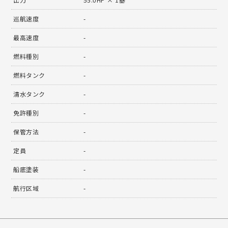
巡航速度
-
最高速度
-
燃料種別
-
燃料タンク
-
清水タンク
-
免許種別
-
保管方法
-
定員
-
船底塗装
-
航行区域
-