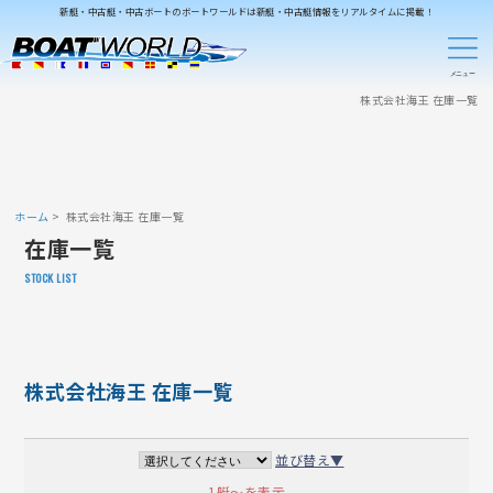
新艇・中古艇・中古ボートのボートワールドは新艇・中古艇情報をリアルタイムに掲載！
株式会社海王 在庫一覧
ホーム
株式会社海王 在庫一覧
在庫一覧
STOCK LIST
株式会社海王 在庫一覧
並び替え▼
1艇～を表示