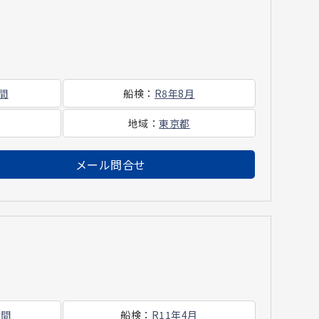
時間
船検
：
R8年8月
地域
：
東京都
メール問合せ
時間
船検
：
R11年4月