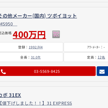
その他メーカー(国内) ツボイヨット
IMS950
400万円
税込価格
登録
：
1992/H4
ｱﾜｰ
ﾒｰﾀｰ
：
-
全長
：
31.0ft
定員
：
12名
03-5569-8425
カボ 31EX
【値下げしました！！】31 EXPRESS