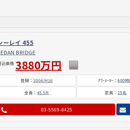
シーレイ 455
SEDAN BRIDGE
3880万円
税込価格
登録
：
2004/H16
ｱﾜｰ
ﾒｰﾀｰ
：
600
全長
：
45.5ft
定員
：
15名
03-5569-8425