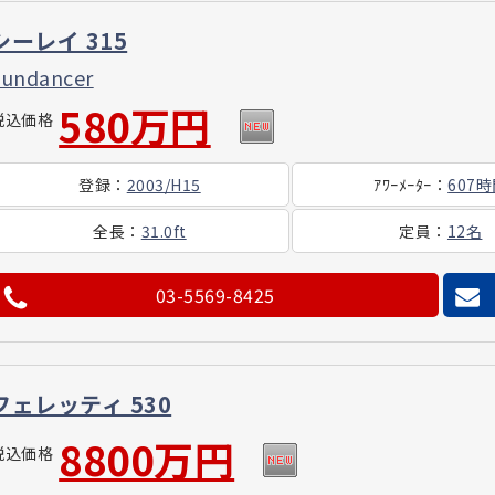
シーレイ 315
Sundancer
580万円
税込価格
登録
：
2003/H15
ｱﾜｰ
ﾒｰﾀｰ
：
607
全長
：
31.0ft
定員
：
12名
03-5569-8425
フェレッティ 530
8800万円
税込価格