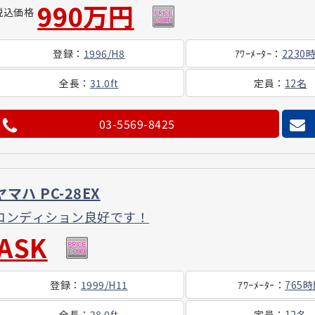
990万円
税込価格
登録
：
1996/H8
ｱﾜｰ
ﾒｰﾀｰ
：
2230
全長
：
31.0ft
定員
：
12名
03-5569-8425
ヤマハ PC-28EX
コンディション良好です！
ASK
登録
：
1999/H11
ｱﾜｰ
ﾒｰﾀｰ
：
765
全長
：
28.0ft
定員
：
12名