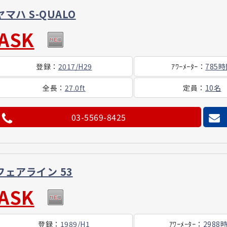
ヤマハ S-QUALO
ASK
登録
：
2017/H29
ｱﾜｰ
ﾒｰﾀｰ
：
785
全長
：
27.0ft
定員
：
10名
03-5569-8425
フェアライン 53
ASK
登録
：
1989/H1
ｱﾜｰ
ﾒｰﾀｰ
：
2988