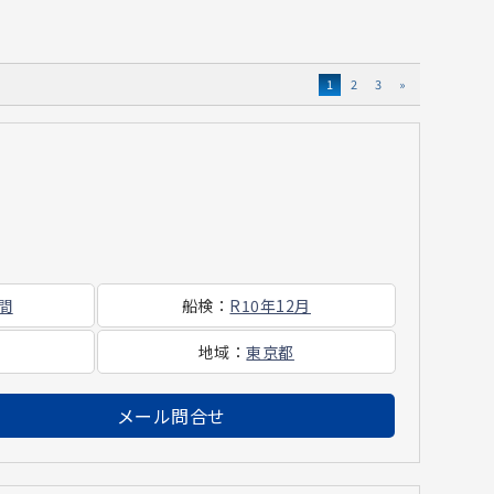
1
2
3
»
時間
船検
：
R10年12月
地域
：
東京都
メール問合せ