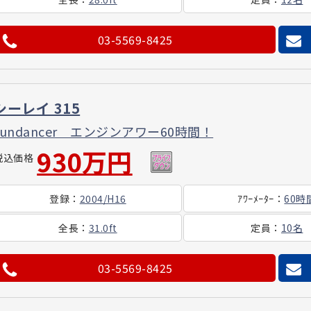
03-5569-8425
シーレイ 315
sundancer エンジンアワー60時間！
930万円
税込価格
登録
：
2004/H16
ｱﾜｰ
ﾒｰﾀｰ
：
60時
全長
：
31.0ft
定員
：
10名
03-5569-8425