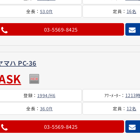
全長
：
53.0ft
定員
：
16名
03-5569-8425
ヤマハ PC-36
ASK
登録
：
1994/H6
ｱﾜｰ
ﾒｰﾀｰ
：
1213
全長
：
36.0ft
定員
：
12名
03-5569-8425