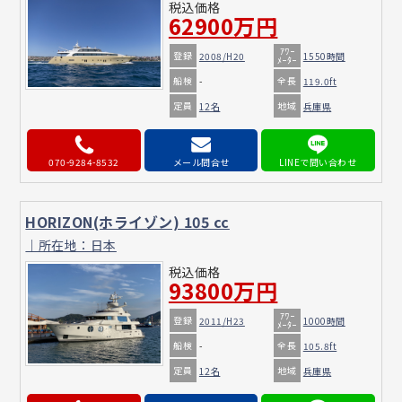
税込価格
62900万円
ｱﾜｰ
登録
2008/H20
1550時間
ﾒｰﾀｰ
船検
全長
-
119.0ft
定員
地域
12名
兵庫県
070-9284-8532
メール問合せ
HORIZON(ホライゾン) 105 cc
｜所在地：日本
税込価格
93800万円
ｱﾜｰ
登録
2011/H23
1000時間
ﾒｰﾀｰ
船検
全長
-
105.8ft
定員
地域
12名
兵庫県