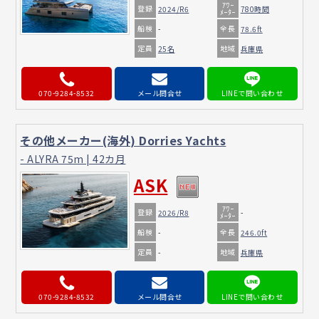
ｱﾜｰ
登録
2024/R6
780時間
ﾒｰﾀｰ
船検
全長
-
78.6ft
定員
地域
25名
兵庫県
070-9284-8532
メール問合せ
その他メーカー(海外) Dorries Yachts
- ALYRA 75m | 42カ月
ASK
ｱﾜｰ
登録
2026/R8
-
ﾒｰﾀｰ
船検
全長
-
246.0ft
定員
地域
-
兵庫県
070-9284-8532
メール問合せ