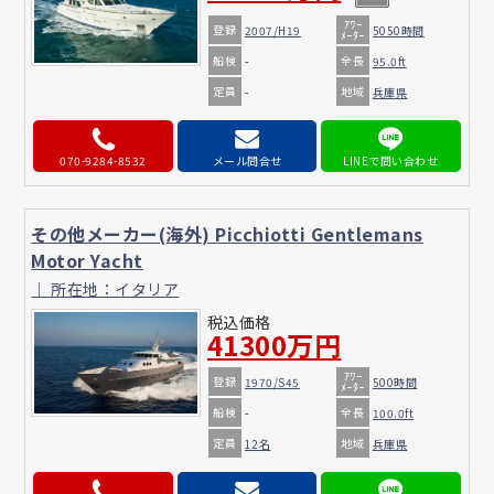
ｱﾜｰ
登録
2007/H19
5050時間
ﾒｰﾀｰ
船検
全長
-
95.0ft
定員
地域
-
兵庫県
070-9284-8532
メール問合せ
その他メーカー(海外) Picchiotti Gentlemans
Motor Yacht
｜ 所在地：イタリア
税込価格
41300万円
ｱﾜｰ
登録
1970/S45
500時間
ﾒｰﾀｰ
船検
全長
-
100.0ft
定員
地域
12名
兵庫県