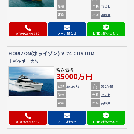
船検
全長
-
75.0ft
定員
地域
-
兵庫県
070-9284-8532
メール問合せ
HORIZON(ホライゾン) V-74 CUSTOM
｜所在地：大阪
税込価格
35000万円
ｱﾜｰ
登録
2019/R1
582時間
ﾒｰﾀｰ
船検
全長
-
74.0ft
定員
地域
-
兵庫県
070-9284-8532
メール問合せ