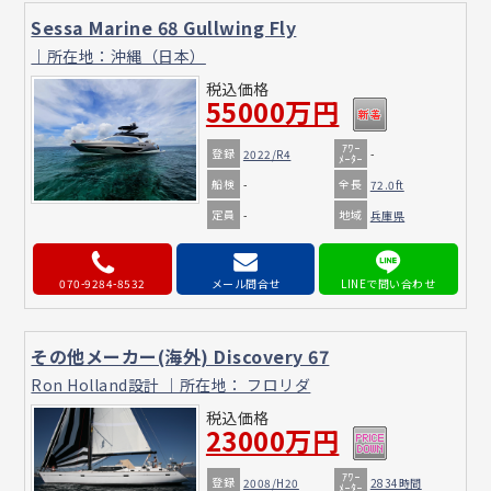
Sessa Marine 68 Gullwing Fly
｜所在地：沖縄（日本）
税込価格
55000万円
ｱﾜｰ
登録
2022/R4
-
ﾒｰﾀｰ
船検
全長
-
72.0ft
定員
地域
-
兵庫県
070-9284-8532
メール問合せ
その他メーカー(海外) Discovery 67
Ron Holland設計 ｜所在地： フロリダ
税込価格
23000万円
ｱﾜｰ
登録
2008/H20
2834時間
ﾒｰﾀｰ