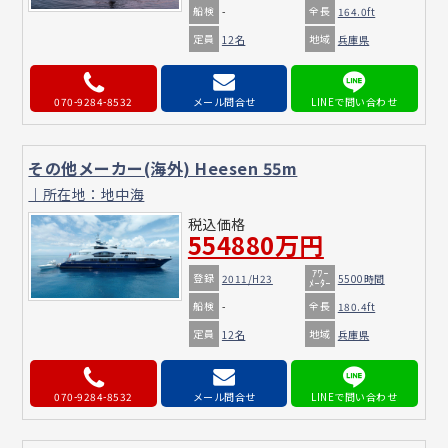
船検
全長
-
164.0ft
定員
地域
12名
兵庫県
070-9284-8532
メール問合せ
その他メーカー(海外) Heesen 55m
｜所在地：地中海
税込価格
554880万円
ｱﾜｰ
登録
2011/H23
5500時間
ﾒｰﾀｰ
船検
全長
-
180.4ft
定員
地域
12名
兵庫県
070-9284-8532
メール問合せ