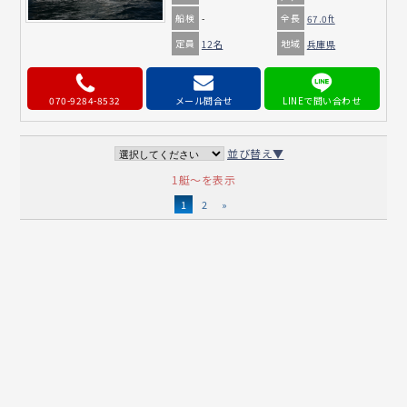
船検
全長
-
67.0ft
定員
地域
12名
兵庫県
070-9284-8532
メール問合せ
並び替え▼
1艇～を表示
1
2
»