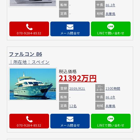
船検
全長
-
86.3ft
定員
地域
-
兵庫県
070-9284-8532
メール問合せ
ファルコン 86
｜所在地：スペイン
税込価格
21392万円
ｱﾜｰ
登録
2009/H21
1500時間
ﾒｰﾀｰ
船検
全長
-
86.0ft
定員
地域
12名
兵庫県
070-9284-8532
メール問合せ