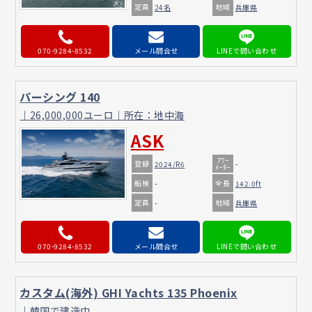
定員
地域
24名
兵庫県
070-9284-8532
メール問合せ
パーシング 140
｜26,000,000ユーロ｜所在：地中海
ASK
ｱﾜｰ
登録
2024/R6
-
ﾒｰﾀｰ
船検
全長
-
142.0ft
定員
地域
-
兵庫県
070-9284-8532
メール問合せ
カスタム(海外) GHI Yachts 135 Phoenix
｜韓国で建造中