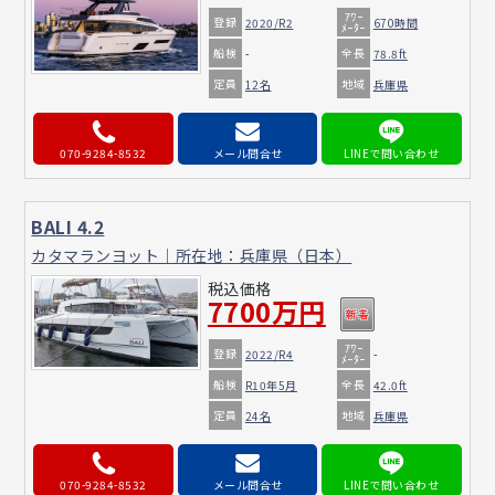
ｱﾜｰ
登録
2020/R2
670時間
ﾒｰﾀｰ
船検
全長
-
78.8ft
定員
地域
12名
兵庫県
070-9284-8532
メール問合せ
BALI 4.2
カタマランヨット｜所在地：兵庫県（日本）
税込価格
7700万円
ｱﾜｰ
登録
2022/R4
-
ﾒｰﾀｰ
船検
全長
R10年5月
42.0ft
定員
地域
24名
兵庫県
070-9284-8532
メール問合せ