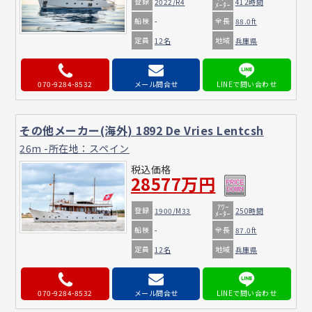
登録
2022/R4
412時間
ﾒｰﾀｰ
船検
全長
-
88.0ft
定員
地域
12名
兵庫県
070-9284-8532
メール問合せ
その他メーカー(海外) 1892 De Vries Lentcsh
26m -所在地：スペイン
税込価格
28577万円
ｱﾜｰ
登録
1900/M33
250時間
ﾒｰﾀｰ
船検
全長
-
87.0ft
定員
地域
12名
兵庫県
070-9284-8532
メール問合せ