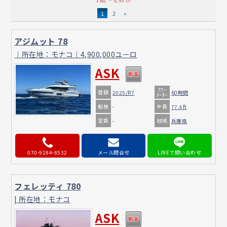
1
2
»
アジムット 78
｜所在地：モナコ｜4,900,000ユーロ
ASK
ｱﾜｰ
登録
2025/R7
60時間
ﾒｰﾀｰ
船検
全長
-
77.6ft
定員
地域
-
兵庫県
070-9284-8532
メール問合せ
フェレッティ 780
| 所在地：モナコ
ASK