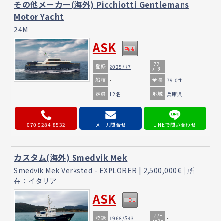
その他メーカー(海外) Picchiotti Gentlemans
Motor Yacht
24M
ASK
ｱﾜｰ
登録
2025/R7
-
ﾒｰﾀｰ
船検
全長
-
79.0ft
定員
地域
12名
兵庫県
070-9284-8532
メール問合せ
カスタム(海外) Smedvik Mek
Smedvik Mek Verksted - EXPLORER | 2,500,000€ | 所
在：イタリア
ASK
ｱﾜｰ
登録
1968/S43
-
ﾒｰﾀｰ