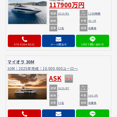
117900万円
ｱﾜｰ
登録
2019/R1
1266時間
ﾒｰﾀｰ
船検
全長
-
98.1ft
定員
地域
12名
兵庫県
070-9284-8532
メール問合せ
マイオラ 30M
30M｜2025年完成｜10,000,000ユーロ～
ASK
ｱﾜｰ
登録
2025/R7
-
ﾒｰﾀｰ
船検
全長
-
100.0ft
定員
地域
15名
兵庫県