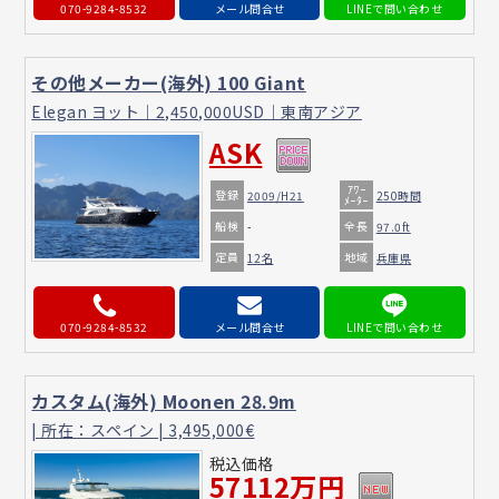
070-9284-8532
メール問合せ
その他メーカー(海外) 100 Giant
Elegan ヨット｜2,450,000USD｜東南アジア
ASK
ｱﾜｰ
登録
2009/H21
250時間
ﾒｰﾀｰ
船検
全長
-
97.0ft
定員
地域
12名
兵庫県
070-9284-8532
メール問合せ
カスタム(海外) Moonen 28.9m
| 所在：スペイン | 3,495,000€
税込価格
57112万円