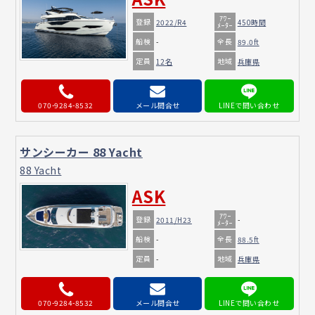
ｱﾜｰ
登録
2022/R4
450時間
ﾒｰﾀｰ
船検
全長
-
89.0ft
定員
地域
12名
兵庫県
070-9284-8532
メール問合せ
サンシーカー 88 Yacht
88 Yacht
ASK
ｱﾜｰ
登録
2011/H23
-
ﾒｰﾀｰ
船検
全長
-
88.5ft
定員
地域
-
兵庫県
070-9284-8532
メール問合せ