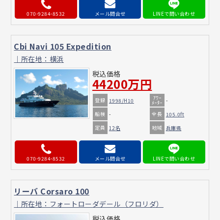
070-9284-8532
メール問合せ
Cbi Navi 105 Expedition
｜所在地：横浜
税込価格
44200万円
ｱﾜｰ
登録
1998/H10
-
ﾒｰﾀｰ
船検
全長
-
105.0ft
定員
地域
12名
兵庫県
070-9284-8532
メール問合せ
リーバ Corsaro 100
｜所在地：フォートローダデール（フロリダ）
税込価格