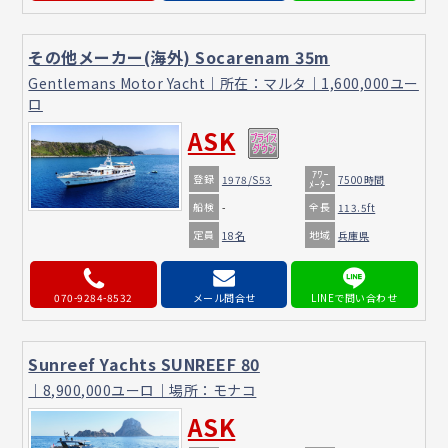
その他メーカー(海外) Socarenam 35m
Gentlemans Motor Yacht｜所在：マルタ｜1,600,000ユー
ロ
ASK
ｱﾜｰ
登録
1978/S53
7500時間
ﾒｰﾀｰ
船検
全長
-
113.5ft
定員
地域
18名
兵庫県
070-9284-8532
メール問合せ
Sunreef Yachts SUNREEF 80
｜8,900,000ユーロ｜場所：モナコ
ASK