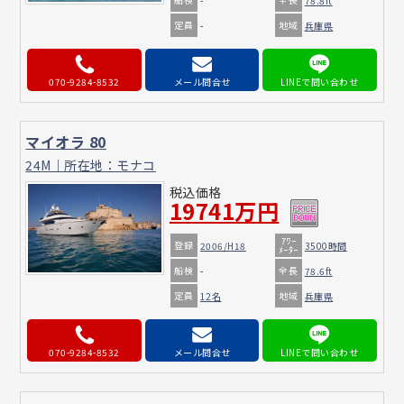
-
78.8ft
定員
地域
-
兵庫県
070-9284-8532
メール問合せ
マイオラ 80
24M｜所在地：モナコ
税込価格
19741万円
ｱﾜｰ
登録
2006/H18
3500時間
ﾒｰﾀｰ
船検
全長
-
78.6ft
定員
地域
12名
兵庫県
070-9284-8532
メール問合せ