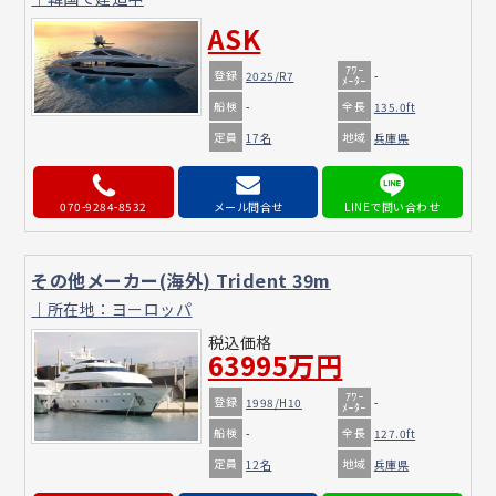
ASK
ｱﾜｰ
登録
2025/R7
-
ﾒｰﾀｰ
船検
全長
-
135.0ft
定員
地域
17名
兵庫県
070-9284-8532
メール問合せ
その他メーカー(海外) Trident 39m
｜所在地：ヨーロッパ
税込価格
63995万円
ｱﾜｰ
登録
1998/H10
-
ﾒｰﾀｰ
船検
全長
-
127.0ft
定員
地域
12名
兵庫県