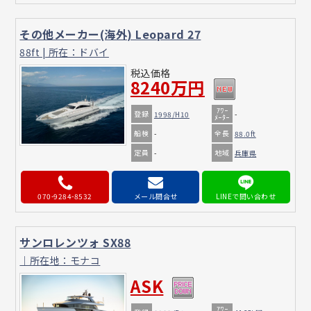
その他メーカー(海外) Leopard 27
88ft | 所在：ドバイ
税込価格
8240万円
ｱﾜｰ
登録
1998/H10
-
ﾒｰﾀｰ
船検
全長
-
88.0ft
定員
地域
-
兵庫県
070-9284-8532
メール問合せ
サンロレンツォ SX88
｜所在地：モナコ
ASK
ｱﾜｰ