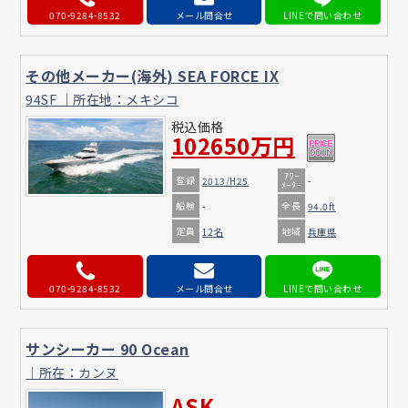
070-9284-8532
メール問合せ
その他メーカー(海外) SEA FORCE IX
94SF ｜所在地：メキシコ
税込価格
102650万円
ｱﾜｰ
登録
2013/H25
-
ﾒｰﾀｰ
船検
全長
-
94.0ft
定員
地域
12名
兵庫県
070-9284-8532
メール問合せ
サンシーカー 90 Ocean
｜所在：カンヌ
ASK