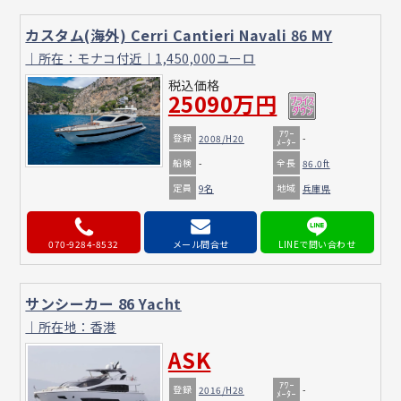
カスタム(海外) Cerri Cantieri Navali 86 MY
｜所在：モナコ付近｜1,450,000ユーロ
税込価格
25090万円
ｱﾜｰ
登録
2008/H20
-
ﾒｰﾀｰ
船検
全長
-
86.0ft
定員
地域
9名
兵庫県
070-9284-8532
メール問合せ
サンシーカー 86 Yacht
｜所在地：香港
ASK
ｱﾜｰ
登録
2016/H28
-
ﾒｰﾀｰ