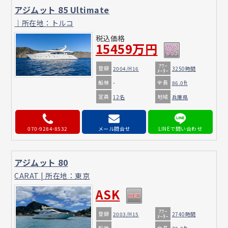
アジムット 85 Ultimate
｜所在地：トルコ
税込価格
15459万円
ｱﾜｰ
登録
2004/H16
3250時間
ﾒｰﾀｰ
船検
全長
-
86.0ft
定員
地域
12名
兵庫県
070-9284-8532
メール問合せ
アジムット 80
CARAT | 所在地：東京
ASK
ｱﾜｰ
登録
2003/H15
2740時間
ﾒｰﾀｰ
船検
全長