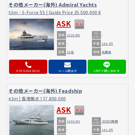
その他メーカー(海外) Admiral Yachts
55m - S-Force 55 | Guide Price 35,500,000 €
ASK
ｱﾜｰ
登録
2026/R8
-
ﾒｰﾀｰ
船検
全長
-
180.5ft
定員
地域
25名
兵庫県
070-9284-8532
メール問合せ
その他メーカー(海外) Feadship
43m | 香港拠点 | $7,800,000
ASK
ｱﾜｰ
登録
1993/H5
20000時間
ﾒｰﾀｰ
船検
全長
-
141.0ft