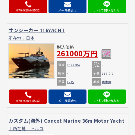
070-9284-8532
メール問合せ
サンシーカー 116YACHT
所在地：日本
税込価格
261000万円
ｱﾜｰ
登録
2022/R4
-
ﾒｰﾀｰ
船検
全長
-
116.0ft
定員
地域
12名
兵庫県
070-9284-8532
メール問合せ
カスタム(海外) Concet Marine 36m Motor Yacht
｜所在地：トルコ