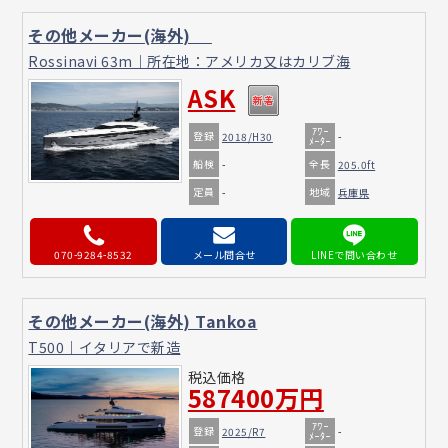
その他メーカー(海外)
Rossinavi 63m｜所在地：アメリカ又はカリブ海
ASK
ｱﾜｰ
登録
2018/H30
-
ﾒｰﾀｰ
船検
全長
-
205.0ft
定員
地域
-
兵庫県
070-9284-8532
メール問合せ
その他メーカー(海外) Tankoa
T500｜イタリアで新造
税込価格
587400万円
ｱﾜｰ
登録
2025/R7
-
ﾒｰﾀｰ