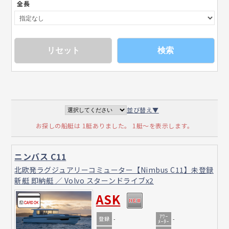
全長
検索
並び替え▼
お探しの船艇は 1艇ありました。 1艇～を表示します。
ニンバス C11
北欧発ラグジュアリーコミューター【Nimbus C11】未登録
新艇 即納艇 ／ Volvo スターンドライブx2
ASK
ｱﾜｰ
登録
-
-
ﾒｰﾀｰ