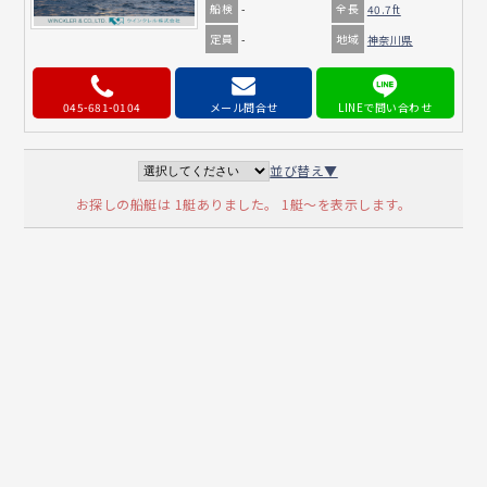
船検
全長
-
40.7ft
定員
地域
-
神奈川県
045-681-0104
メール問合せ
並び替え▼
お探しの船艇は 1艇ありました。 1艇～を表示します。