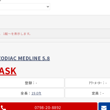
。 1艇～を表示します。
ZODIAC MEDLINE 5.8
ASK
登録
：
-
ｱﾜｰ
ﾒｰﾀｰ
：
-
全長
：
19.0ft
定員
：
-
0798-20-8892