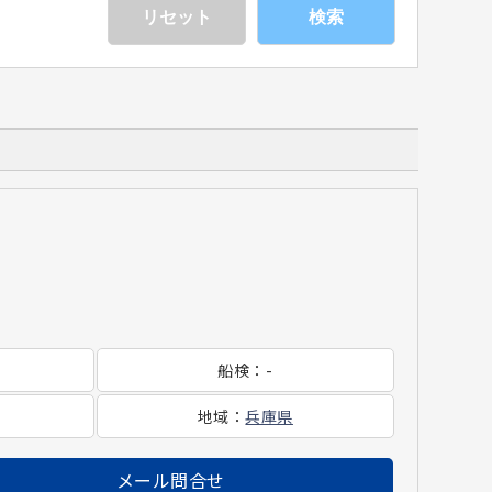
検索
船検
：
-
地域
：
兵庫県
メール問合せ