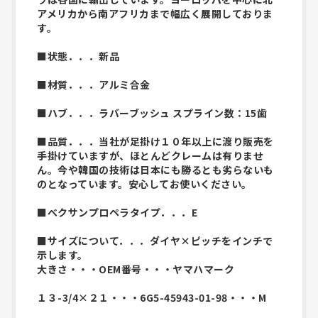
アメリカから南アフリカまで幅広く展開しておりま
す。
■状態．．．新品
■材質．．．アルミ合金
■ハブ．．．ラバーブッシュ スプライン数：15歯
■品質．．．当社が足掛け１０年以上に渡り販売を
手掛けていますが、ほとんどクレームは有りませ
ん。今や韓国の技術は日本にも勝るとも劣らないも
のとなっています。安心してお使いください。
■べクサンプロペラタイプ．．．E
■サイズについて．．．ダイヤ×ピッチをインチで
示します。
大きさ・・・OEM番号・・・ヤマハマーク
１３-3/4×２１・・・6G5-45943-01-98・・・M