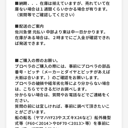
■納期．．．在庫は揃えていますが、売れていて在
庫ない場合は１週間くらいかかる場合が有ります。
（質問等でご確認してください）
■配送のご案内
佐川急便 元払い 中部より東は中一日かかります。
在庫がある場合は、２時までにご入金が確認できれ
ば発送できます。
■ご購入の際のお願い。
プロペラのご購入の際には、事前にプロペラの部品
番号・ピッチ（メーカーとダイヤとピッチがあえば
大抵は合います。）のご確認をお願いします。
プロペラの破損や経年劣化等により分からない場合
は、こちらでできるだけお調べします。
分からない場合は、質問やお電話などでご連絡をく
ださい。
質問の前には宜しければ、事前に調べて頂きたいこ
とがございます。
船の船名（ヤマハYF23やスズキX24など）船外機型
式等（F60＜2014＞やDF70＜2013＞等）を事前に