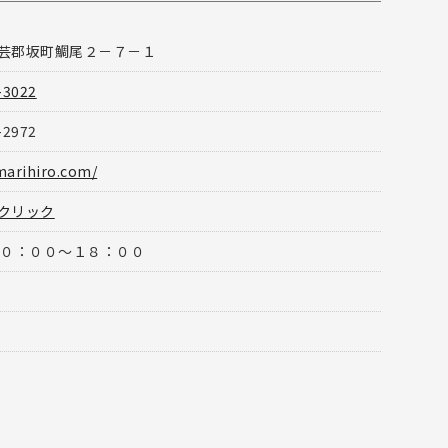
芸郡坂町鯛尾２－７－１
-3022
-2972
marihiro.com/
クリック
１０：００〜１８：００