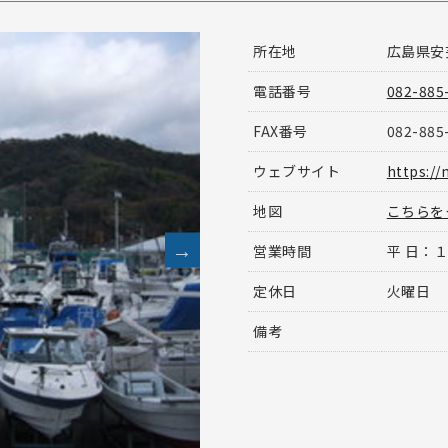
所在地
広島県安
電話番号
082-885
FAX番号
082-885
ウェブサイト
https://
地図
こちらを
営業時間
平 日：
定休日
火曜日
備考