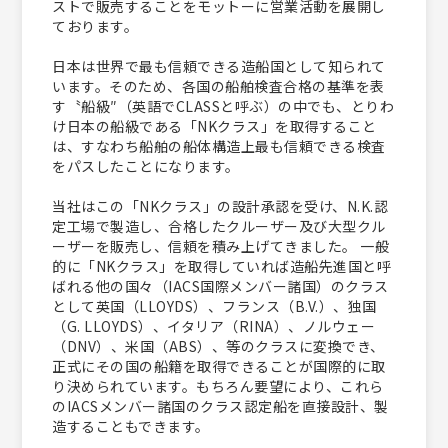
ストで販売することをモットーに営業活動を展開し
ております。
日本は世界で最も信頼できる造船国として知られて
います。そのため、各国の船舶検査合格の基準を表
す〝船級″（英語でCLASSと呼ぶ）の中でも、とりわ
け日本の船級である「NKクラス」を取得すること
は、すなわち船舶の船体構造上最も信頼できる検査
をパスしたことになります。
当社はこの「NKクラス」の設計承認を受け、N.K.認
定工場で製造し、合格したクルーザー及び大型クル
ーザーを販売し、信頼を積み上げてきました。 一般
的に「NKクラス」を取得していれば造船先進国と呼
ばれる他の国々（IACS国際メンバー諸国）のクラス
として英国（LLOYDS）、フランス（B.V.）、独国
（G. LLOYDS）、イタリア（RINA）、ノルウェー
（DNV）、米国（ABS）、等のクラスに変換でき、
正式にその国の船籍を取得できることが国際的に取
り決められています。もちろん要望により、これら
のIACSメンバー諸国のクラス認定船を直接設計、製
造することもできます。