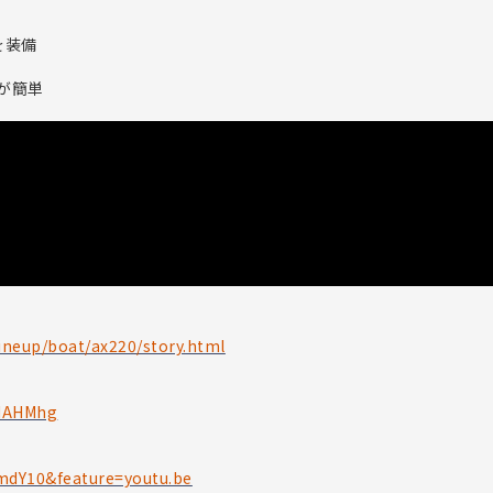
を装備
が簡単
ineup/boat/ax220/story.html
QdAHMhg
mdY10&feature=youtu.be