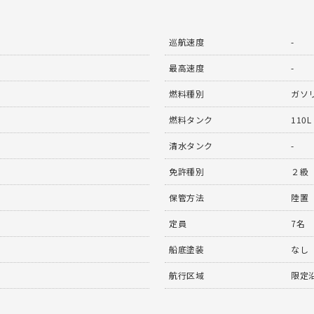
巡航速度
-
最高速度
-
燃料種別
ガソ
燃料タンク
110L
清水タンク
-
免許種別
２級
保管方法
陸置
定員
7名
船底塗装
なし
航行区域
限定