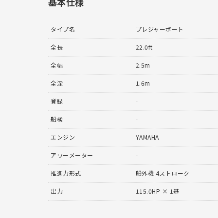
基本仕様
タイプ名
プレジャーボート
全長
22.0ft
全幅
2.5m
全深
1.6m
登録
-
船検
-
エンジン
YAMAHA
アワーメーター
-
推進力形式
船外機 4ストローク
出力
115.0HP × 1基