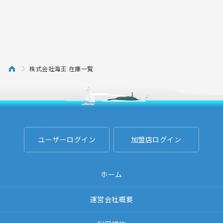
株式会社海王 在庫一覧
ユーザーログイン
加盟店ログイン
ホーム
運営会社概要