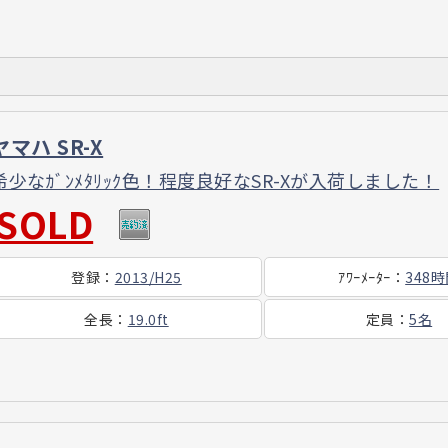
ヤマハ SR-X
希少なｶﾞﾝﾒﾀﾘｯｸ色！程度良好なSR-Xが入荷しました！
SOLD
登録
：
2013/H25
ｱﾜｰ
ﾒｰﾀｰ
：
348
全長
：
19.0ft
定員
：
5名