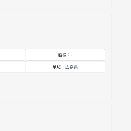
船検
：
-
地域
：
広島県