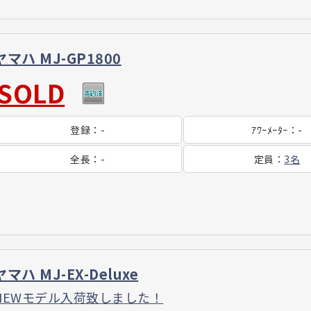
ヤマハ MJ-GP1800
SOLD
登録
：
-
ｱﾜｰ
ﾒｰﾀｰ
：
-
全長
：
-
定員
：
3名
ヤマハ MJ-EX-Deluxe
NEWモデル入荷致しました！