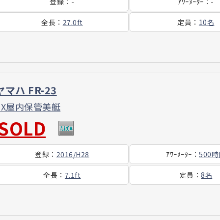
登録
：
-
ｱﾜｰ
ﾒｰﾀｰ
：
-
全長
：
27.0ft
定員
：
10名
ヤマハ FR-23
EX屋内保管美艇
SOLD
登録
：
2016/H28
ｱﾜｰ
ﾒｰﾀｰ
：
500
全長
：
7.1ft
定員
：
8名