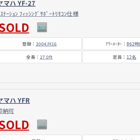
ヤマハ YF-27
2ｽﾃｰｼｮﾝ ﾌｨｯｼﾝｸﾞｻﾎﾟｰﾄﾘﾓｺﾝ仕様
SOLD
登録
：
2004/H16
ｱﾜｰ
ﾒｰﾀｰ
：
862
全長
：
27.0ft
定員
：
12名
ヤマハ YFR
即納可
SOLD