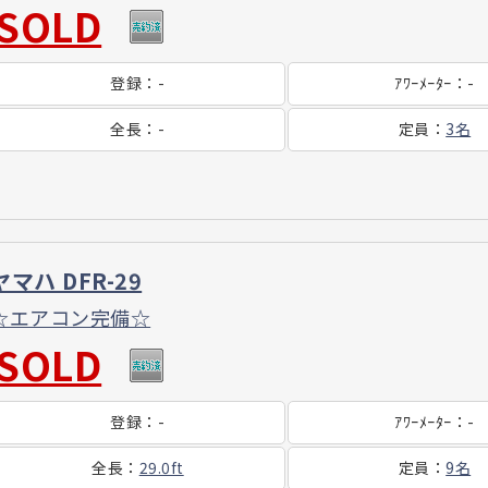
SOLD
登録
：
-
ｱﾜｰ
ﾒｰﾀｰ
：
-
全長
：
-
定員
：
3名
ヤマハ DFR-29
☆エアコン完備☆
SOLD
登録
：
-
ｱﾜｰ
ﾒｰﾀｰ
：
-
全長
：
29.0ft
定員
：
9名