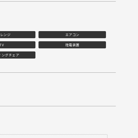
レンジ
エアコン
TV
陸電装置
ィングチェア