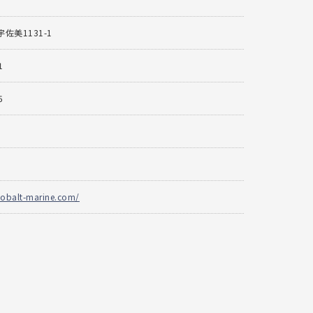
佐美1131-1
1
5
cobalt-marine.com/