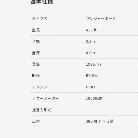
基本仕様
タイプ名
プレジャーボート
全長
41.0ft
全幅
3.9m
全深
0.0m
登録
1995/H7
船検
R6年4月
エンジン
HINO
アワーメーター
1850時間
推進力形式
-
出力
380.0HP × 2基