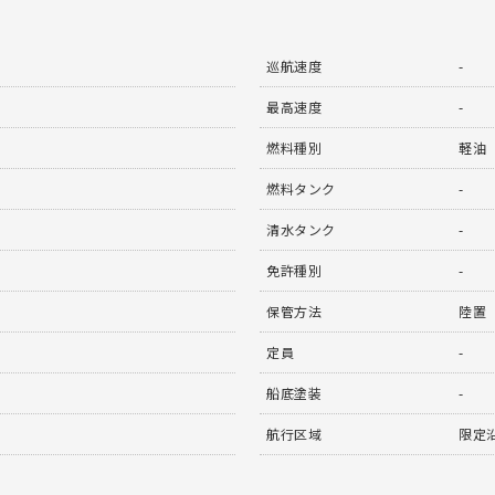
巡航速度
-
最高速度
-
燃料種別
軽油
燃料タンク
-
清水タンク
-
免許種別
-
保管方法
陸置
定員
-
船底塗装
-
航行区域
限定