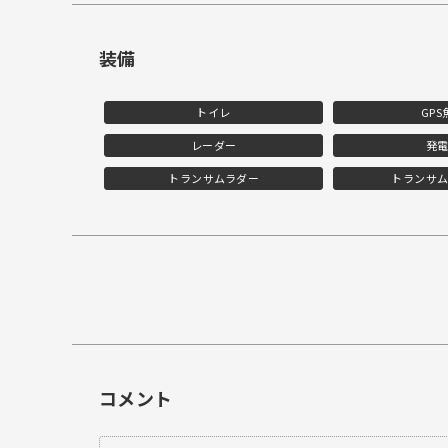
装備
トイレ
GPS
レーダー
発
トランサムラダー
トランサ
コメント