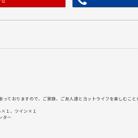
わせ
。
揃っておりますので、ご家族、ご友人達とヨットライフを楽しむこと
ル×１、ツイン×１
ンター