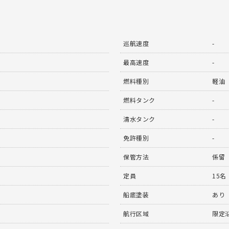
巡航速度
-
最高速度
-
燃料種別
軽油
燃料タンク
-
清水タンク
-
免許種別
-
保管方法
係留
定員
15名
船底塗装
あり
航行区域
限定