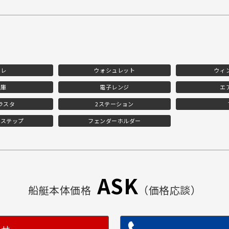
イレ
ウォシュレット
ウィ
蔵庫
電子レンジ
エ
ラスタ
2ステーション
ムステップ
フェンダーホルダー
ASK
船艇本体価格
（価格応談）