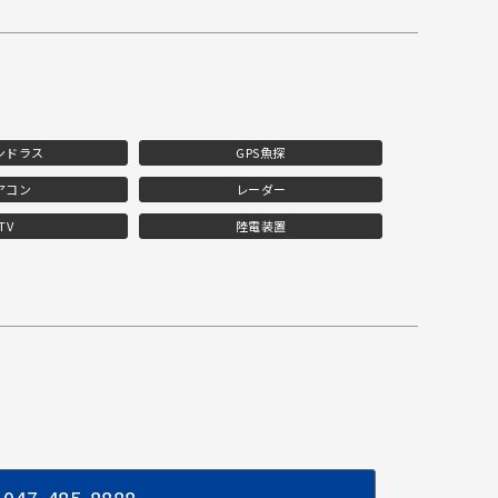
ンドラス
GPS魚探
アコン
レーダー
TV
陸電装置