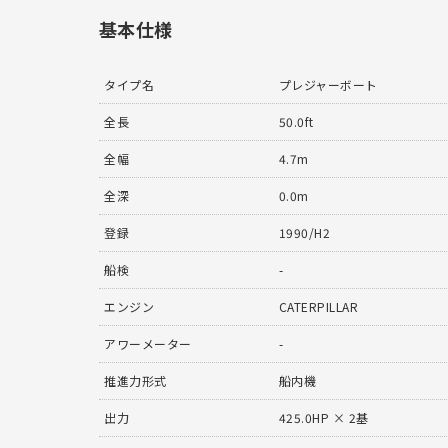
基本仕様
タイプ名
プレジャーボート
全長
50.0ft
全幅
4.7m
全深
0.0m
登録
1990/H2
船検
-
エンジン
CATERPILLAR
アワーメーター
-
推進力形式
船内機
出力
425.0HP × 2基