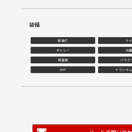
装備
航海灯
ト
ギャレー
冷
発電機
バウス
VHF
トランサ