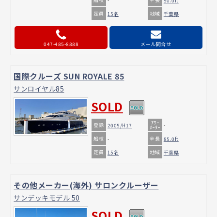
-
50.0ft
定員
地域
15名
千葉県
047-485-8888
メール問合せ
国際クルーズ SUN ROYALE 85
サンロイヤル85
SOLD
ｱﾜｰ
登録
2005/H17
-
ﾒｰﾀｰ
船検
全長
-
85.0ft
定員
地域
15名
千葉県
その他メーカー(海外) サロンクルーザー
サンデッキモデル 50
SOLD