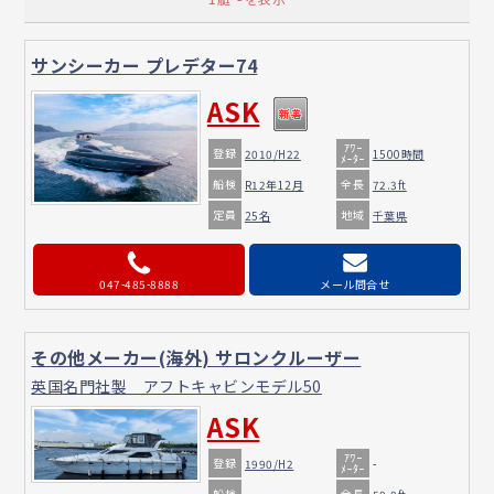
サンシーカー プレデター74
ASK
ｱﾜｰ
登録
2010/H22
1500時間
ﾒｰﾀｰ
船検
全長
R12年12月
72.3ft
定員
地域
25名
千葉県
047-485-8888
メール問合せ
その他メーカー(海外) サロンクルーザー
英国名門社製 アフトキャビンモデル50
ASK
ｱﾜｰ
登録
1990/H2
-
ﾒｰﾀｰ
船検
全長