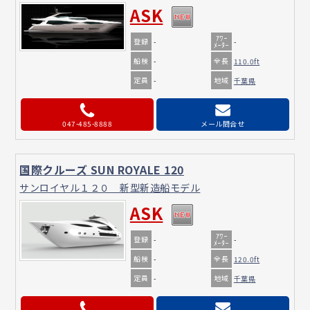
ASK
ｱﾜｰ
登録
-
-
ﾒｰﾀｰ
船検
全長
-
110.0ft
定員
地域
-
千葉県
047-485-8888
メール問合せ
国際クルーズ SUN ROYALE 120
サンロイヤル１２０ 新型新造船モデル
ASK
ｱﾜｰ
登録
-
-
ﾒｰﾀｰ
船検
全長
-
120.0ft
定員
地域
-
千葉県