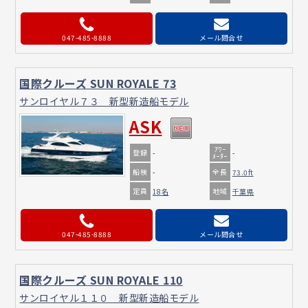
047-485-8888
メール問合せ
国際クルーズ SUN ROYALE 73
サンロイヤル７３ 新型新造船モデル
ASK
ｱﾜｰ
登録
-
-
ﾒｰﾀｰ
船検
全長
-
73.0ft
定員
地域
18名
千葉県
047-485-8888
メール問合せ
国際クルーズ SUN ROYALE 110
サンロイヤル１１０ 新型新造船モデル