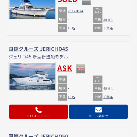
ｱﾜｰ
登録
2012/H24
-
ﾒｰﾀｰ
船検
全長
-
50.0ft
定員
地域
18名
千葉県
国際クルーズ JERICHO45
ジェリコ45 新型新造船モデル
ASK
ｱﾜｰ
登録
-
-
ﾒｰﾀｰ
船検
全長
-
45.0ft
定員
地域
15名
千葉県
047-485-8888
メール問合せ
国際クルーズ JERICHO50