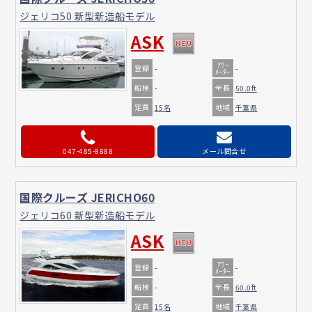
ジェリコ50 新型新造船モデル
ASK
ｱﾜｰ
登録
-
-
ﾒｰﾀｰ
船検
全長
-
50.0ft
定員
地域
15名
千葉県
047-485-8888
メール問合せ
国際クルーズ JERICHO60
ジェリコ60 新型新造船モデル
ASK
ｱﾜｰ
登録
-
-
ﾒｰﾀｰ
船検
全長
-
60.0ft
定員
地域
15名
千葉県