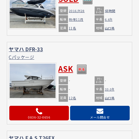
ｱﾜｰ
登録
2016/H28
68時間
ﾒｰﾀｰ
船検
全長
R9年11月
6.6ft
定員
地域
11名
山口県
ヤマハ DFR-33
Cパッケージ
ASK
ｱﾜｰ
登録
-
-
ﾒｰﾀｰ
船検
全長
-
33.0ft
定員
地域
12名
山口県
0836-32-0656
メール問合せ
ヤマハ F.A.S.T26EX