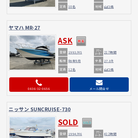
定員
地域
10名
山口県
ヤマハ MR-27
ASK
ｱﾜｰ
登録
1993/H5
217時間
ﾒｰﾀｰ
船検
全長
R8年9月
27.0ft
定員
地域
12名
山口県
0836-32-0656
メール問合せ
ニッサン SUNCRUISE-730
SOLD
ｱﾜｰ
登録
1994/H6
412時間
ﾒｰﾀｰ