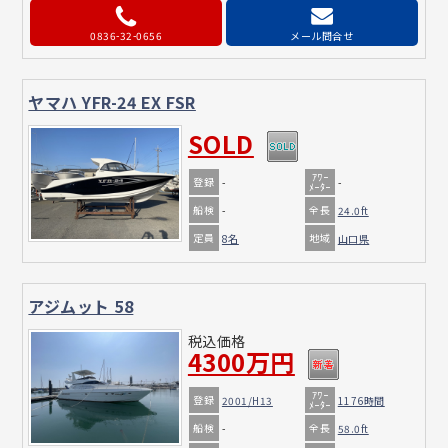
0836-32-0656
メール問合せ
ヤマハ YFR-24 EX FSR
SOLD
ｱﾜｰ
登録
-
-
ﾒｰﾀｰ
船検
全長
-
24.0ft
定員
地域
8名
山口県
アジムット 58
税込価格
4300万円
ｱﾜｰ
登録
2001/H13
1176時間
ﾒｰﾀｰ
船検
全長
-
58.0ft