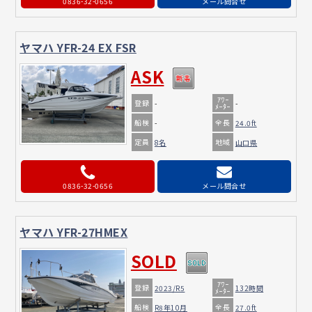
0836-32-0656
メール問合せ
ヤマハ YFR-24 EX FSR
ASK
ｱﾜｰ
登録
-
-
ﾒｰﾀｰ
船検
全長
-
24.0ft
定員
地域
8名
山口県
0836-32-0656
メール問合せ
ヤマハ YFR-27HMEX
SOLD
ｱﾜｰ
登録
2023/R5
132時間
ﾒｰﾀｰ
船検
全長
R8年10月
27.0ft