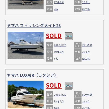
船検
全長
R7年9月
25.0ft
定員
地域
7名
山口県
ヤマハ フィッシングメイト23
SOLD
ｱﾜｰ
登録
2008/H20
291時間
ﾒｰﾀｰ
船検
全長
R9年5月
23.0ft
定員
地域
6名
山口県
ヤマハ LUXAIR（ラクシア）
SOLD
ｱﾜｰ
登録
2008/H20
500時間
ﾒｰﾀｰ
船検
全長
R8年7月
25.0ft
定員
地域
10名
山口県