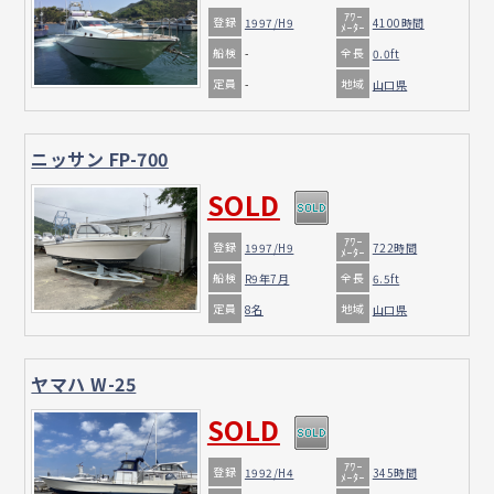
ｱﾜｰ
登録
1997/H9
4100時間
ﾒｰﾀｰ
船検
全長
-
0.0ft
定員
地域
-
山口県
ニッサン FP-700
SOLD
ｱﾜｰ
登録
1997/H9
722時間
ﾒｰﾀｰ
船検
全長
R9年7月
6.5ft
定員
地域
8名
山口県
ヤマハ W-25
SOLD
ｱﾜｰ
登録
1992/H4
345時間
ﾒｰﾀｰ