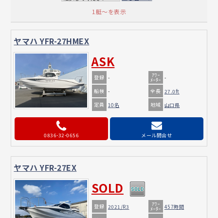
1艇～を表示
ヤマハ YFR-27HMEX
ASK
ｱﾜｰ
登録
-
-
ﾒｰﾀｰ
船検
全長
-
27.0ft
定員
地域
10名
山口県
0836-32-0656
メール問合せ
ヤマハ YFR-27EX
SOLD
ｱﾜｰ
登録
2021/R3
457時間
ﾒｰﾀｰ