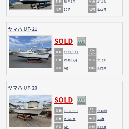
船検
全長
R9年3月
27.0ft
定員
地域
10名
山口県
ヤマハ UF-21
SOLD
ｱﾜｰ
登録
1999/H11
-
ﾒｰﾀｰ
船検
全長
R8年12月
21.0ft
定員
地域
6名
山口県
ヤマハ UF-20
SOLD
ｱﾜｰ
登録
1986/S61
64時間
ﾒｰﾀｰ
船検
全長
R8年8月
5.4ft
定員
地域
6名
山口県