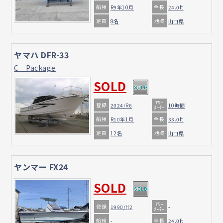
船検
全長
R9年10月
24.0ft
定員
地域
8名
山口県
ヤマハ DFR-33
C Package
SOLD
ｱﾜｰ
登録
2024/R6
10時間
ﾒｰﾀｰ
船検
全長
R10年1月
33.0ft
定員
地域
12名
山口県
ヤンマー FX24
SOLD
ｱﾜｰ
登録
1990/H2
-
ﾒｰﾀｰ
船検
全長
-
24.0ft