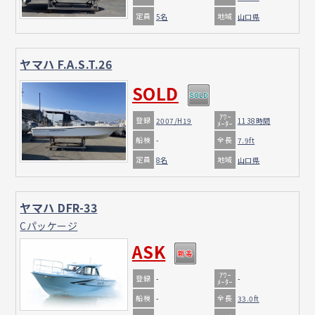
定員
地域
5名
山口県
ヤマハ F.A.S.T.26
SOLD
ｱﾜｰ
登録
2007/H19
1138時間
ﾒｰﾀｰ
船検
全長
-
7.9ft
定員
地域
8名
山口県
ヤマハ DFR-33
Cパッケージ
ASK
ｱﾜｰ
登録
-
-
ﾒｰﾀｰ
船検
全長
-
33.0ft