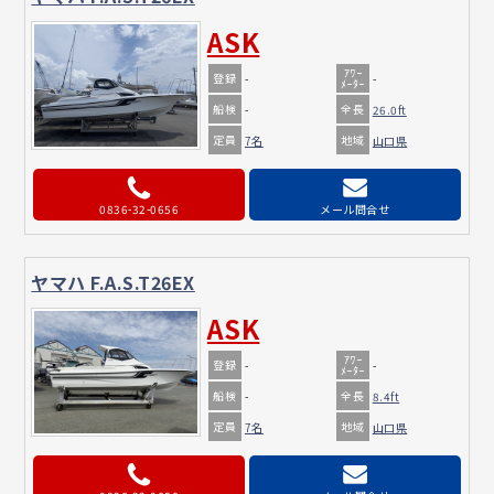
ASK
ｱﾜｰ
登録
-
-
ﾒｰﾀｰ
船検
全長
-
26.0ft
定員
地域
7名
山口県
0836-32-0656
メール問合せ
ヤマハ F.A.S.T26EX
ASK
ｱﾜｰ
登録
-
-
ﾒｰﾀｰ
船検
全長
-
8.4ft
定員
地域
7名
山口県