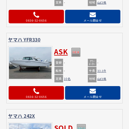
定員
地域
-
山口県
0836-32-0656
メール問合せ
ヤマハ YFR330
ASK
ｱﾜｰ
登録
-
-
ﾒｰﾀｰ
船検
全長
-
33.0ft
定員
地域
10名
山口県
0836-32-0656
メール問合せ
ヤマハ 242X
SOLD