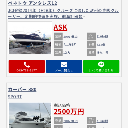
ベネトウ アンタレス12
JCI登録2014年（H26年）クルーズに適した欧州の高級クル
ーザー。定期的整備を実施、航海計器類
（FURUNO/NAVnet)新設、バウ・スタンスラスター装備、
ASK
エンジンアワー/610時間余）、他・装備充実
ｱﾜｰ
登録
2001/H13
610時間
ﾒｰﾀｰ
船検
全長
R11年8月
42.0ft
定員
地域
12名
神奈川県
045-778-6177
メール問合せ
カーバー 380
SPORT
税込価格
2500万円
ｱﾜｰ
登録
2007/H19
714時間
ﾒｰﾀｰ