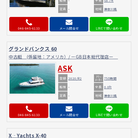
船検
全長
-
58.7ft
定員
地域
-
神奈川県
046-845-6133
メール問合せ
グランドバンクス 60
中古艇 (係留地：アメリカ）/ ーGB日本総代理店ー
ASK
ｱﾜｰ
登録
2020/R2
750時間
ﾒｰﾀｰ
船検
全長
-
0.0ft
定員
地域
-
神奈川県
046-845-6133
メール問合せ
X‐Yachts X-40