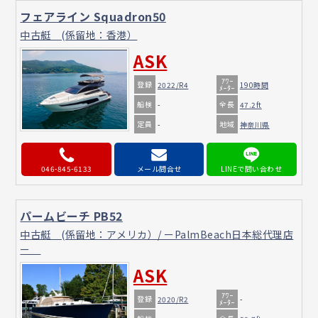
フェアライン Squadron50
中古艇 (係留地：香港）
ASK
ｱﾜｰ
登録
2022/R4
190時間
ﾒｰﾀｰ
船検
全長
-
47.2ft
定員
地域
-
神奈川県
046-845-6133
メール問合せ
パームビーチ PB52
中古艇 (係留地：アメリカ）/ ーPalmBeach日本総代理店
ー
ASK
ｱﾜｰ
登録
2020/R2
-
ﾒｰﾀｰ