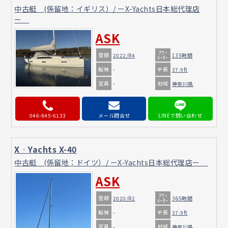
中古艇 (係留地：イギリス）/ ーX-Yachts日本総代理店
ー
ASK
ｱﾜｰ
登録
2022/R4
135時間
ﾒｰﾀｰ
船検
全長
-
37.9ft
定員
地域
-
神奈川県
046-845-6133
メール問合せ
X‐Yachts X-40
中古艇 (係留地：ドイツ）/ ーX-Yachts日本総代理店ー
ASK
ｱﾜｰ
登録
2020/R2
365時間
ﾒｰﾀｰ
船検
全長
-
37.9ft
定員
地域
-
神奈川県