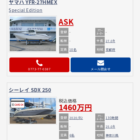
ヤマハ YFR-27HMEX
Special Edition
ASK
ｱﾜｰ
登録
-
-
ﾒｰﾀｰ
船検
全長
-
27.0ft
定員
地域
10名
京都府
0773-77-0387
メール問合せ
シーレイ SDX 250
税込価格
1460万円
ｱﾜｰ
登録
2020/R2
130時間
ﾒｰﾀｰ
船検
全長
-
25.0ft
定員
地域
6名
神奈川県