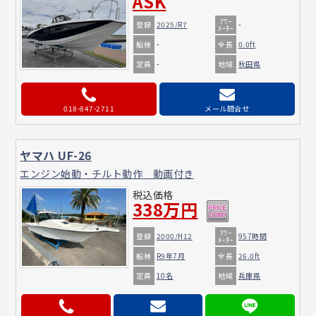
ASK
ｱﾜｰ
登録
2025/R7
-
ﾒｰﾀｰ
船検
全長
-
0.0ft
定員
地域
-
秋田県
018-847-2711
メール問合せ
ヤマハ UF-26
エンジン始動・チルト動作 動画付き
税込価格
338万円
ｱﾜｰ
登録
2000/H12
957時間
ﾒｰﾀｰ
船検
全長
R9年7月
26.0ft
定員
地域
10名
兵庫県