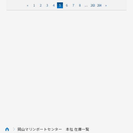
«
1
2
3
4
5
6
7
8
...
263
264
»
岡山マリンボートセンター 本社 在庫一覧