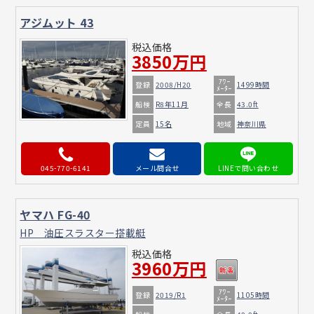
アジムット 43
税込価格
3850万円
ｱﾜｰ
登録
2008/H20
1499時間
ﾒｰﾀｰ
船検
全長
R8年11月
43.0ft
定員
地域
15名
神奈川県
045-770-6141
メール問合せ
ヤマハ FG-40
HP 油圧スラスター搭載艇
税込価格
3960万円
ｱﾜｰ
登録
2019/R1
1105時間
ﾒｰﾀｰ