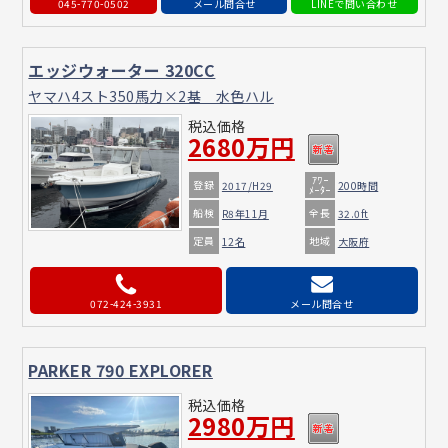
045-770-0502
メール問合せ
エッジウォーター 320CC
ヤマハ4スト350馬力×2基 水色ハル
税込価格
2680万円
ｱﾜｰ
登録
2017/H29
200時間
ﾒｰﾀｰ
船検
全長
R8年11月
32.0ft
定員
地域
12名
大阪府
072-424-3931
メール問合せ
PARKER 790 EXPLORER
税込価格
2980万円