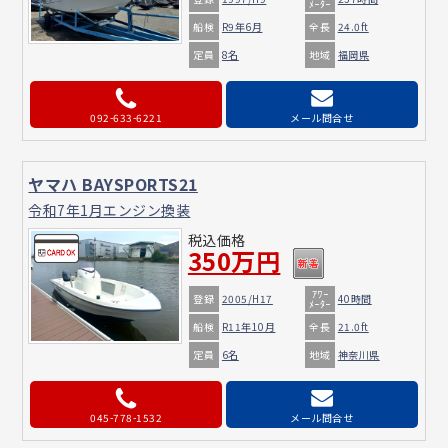
ﾒｰﾀｰ
船検
全長
R9年6月
24.0ft
定員
地域
8名
福岡県
092-633-6221
メール問合せ
ヤマハ BAYSPORTS21
令和7年1月エンジン換装
税込価格
350万円
ｱﾜｰ
登録
2005/H17
40時間
ﾒｰﾀｰ
船検
全長
R11年10月
21.0ft
定員
地域
6名
神奈川県
045-778-1532
メール問合せ