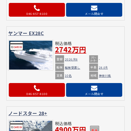
046-857-8100
メール問合せ
ヤンマー EX28C
税込価格
2742万円
ｱﾜｰ
登録
2026/R8
-
ﾒｰﾀｰ
船検
全長
船検受渡し
28.0ft
定員
地域
10名
神奈川県
046-857-8100
メール問合せ
ノードスター 28+
税込価格
4900万円