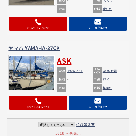
船検
全長
-
40.0ft
定員
地域
-
愛知県
0569-35-7820
メール問合せ
ヤマハ YAMAHA-37CK
ASK
ｱﾜｰ
登録
1986/S61
2850時間
ﾒｰﾀｰ
船検
全長
-
37.0ft
定員
地域
-
福岡県
092-633-6221
メール問合せ
並び替え▼
161艇～を表示