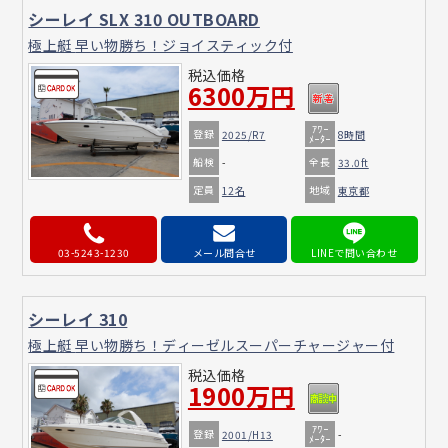
シーレイ SLX 310 OUTBOARD
極上艇 早い物勝ち！ジョイスティック付
税込価格
6300万円
ｱﾜｰ
登録
2025/R7
8時間
ﾒｰﾀｰ
船検
全長
-
33.0ft
定員
地域
12名
東京都
03-5243-1230
メール問合せ
シーレイ 310
極上艇 早い物勝ち！ディーゼルスーパーチャージャー付
税込価格
1900万円
ｱﾜｰ
登録
2001/H13
-
ﾒｰﾀｰ