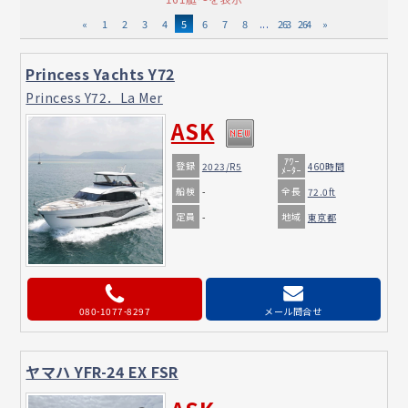
«
1
2
3
4
5
6
7
8
...
263
264
»
Princess Yachts Y72
Princess Y72．La Mer
ASK
ｱﾜｰ
登録
2023/R5
460時間
ﾒｰﾀｰ
船検
全長
-
72.0ft
定員
地域
-
東京都
080-1077-8297
メール問合せ
ヤマハ YFR-24 EX FSR