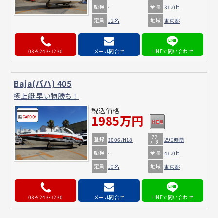
船検
全長
-
31.0ft
定員
地域
12名
東京都
03-5243-1230
メール問合せ
Baja(バハ) 405
極上艇 早い物勝ち！
税込価格
1985万円
ｱﾜｰ
登録
2006/H18
290時間
ﾒｰﾀｰ
船検
全長
-
41.0ft
定員
地域
10名
東京都
03-5243-1230
メール問合せ