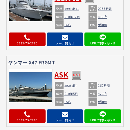
ｱﾜｰ
登録
1999/H11
2055時間
ﾒｰﾀｰ
船検
全長
R10年12月
40.0ft
定員
地域
14名
愛知県
0533-75-2780
メール問合せ
ヤンマー X47 FRGMT
ASK
ｱﾜｰ
登録
2025/R7
160時間
ﾒｰﾀｰ
船検
全長
R10年5月
47.0ft
定員
地域
15名
愛知県
0533-75-2780
メール問合せ