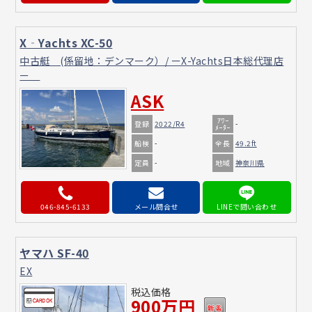
X‐Yachts XC-50
中古艇 (係留地：デンマーク）/ ーX-Yachts日本総代理店
ー
ASK
ｱﾜｰ
登録
2022/R4
-
ﾒｰﾀｰ
船検
全長
-
49.2ft
定員
地域
-
神奈川県
046-845-6133
メール問合せ
ヤマハ SF-40
EX
税込価格
900万円