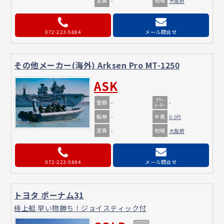
定員
地域
-
大阪府
072-223-5884
メール問合せ
その他メーカー(海外) Arksen Pro MT-1250
ASK
ｱﾜｰ
登録
-
-
ﾒｰﾀｰ
船検
全長
-
0.0ft
定員
地域
-
大阪府
072-223-5884
メール問合せ
トヨタ ポーナム31
極上艇 早い物勝ち！ジョイスティック付