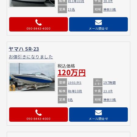
船検
全長
R11年10月
38.0ft
定員
地域
15名
神奈川県
090-8443-4000
メール問合せ
ヤマハ SR-23
お値引きになりました
税込価格
120万円
ｱﾜｰ
登録
1993/H5
197時間
ﾒｰﾀｰ
船検
全長
R8年10月
23.0ft
定員
地域
8名
神奈川県
090-8443-4000
メール問合せ