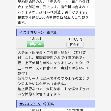
契約開始時のみ、「申込金」・「預かり保証
金」を別途申し受けます。船台料は含まれて
おりますが、揚降料は別途必要となります。
掲載の年額は100円単位を四捨五入しており
ます。
イズミマリーン
東京都
18feet
37.8万円
問合せ
入会金・保証金・年会費・船台料（無料貸
付）なし、年間保管料のみで保管可能です。
更に上下架料も無料になりました。カタログ
上でのサイズで保管ＯＫ！実測ではないので
お得！！
当社マリーナは淡水ですので陸上後のエンジ
ンの水洗いは必要ありません。
陸上保管なので、大切なボートを傷めずきれ
いな状態で保管できます☆
サバスマリン
埼玉県
18feet
23.76万円