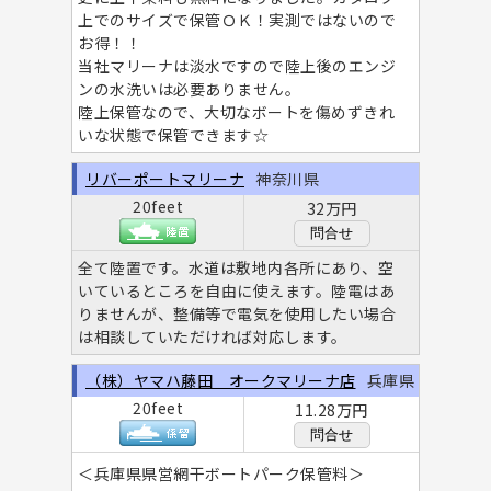
上でのサイズで保管ＯＫ！実測ではないので
お得！！
当社マリーナは淡水ですので陸上後のエンジ
ンの水洗いは必要ありません。
陸上保管なので、大切なボートを傷めずきれ
いな状態で保管できます☆
リバーポートマリーナ
神奈川県
20feet
32万円
問合せ
全て陸置です。水道は敷地内各所にあり、空
いているところを自由に使えます。陸電はあ
りませんが、整備等で電気を使用したい場合
は相談していただければ対応します。
（株）ヤマハ藤田 オークマリーナ店
兵庫県
20feet
11.28万円
問合せ
＜兵庫県県営網干ボートパーク保管料＞