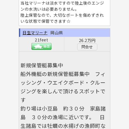
当社マリーナは淡水ですので陸上後のエンジ
ンの水洗いは必要ありません。
陸上保管なので、大切なボートを傷めずきれ
いな状態で保管できます☆
日生マリーナ
岡山県
21feet
26.2万円
問合せ
新規保管艇募集中
船外機艇の新規保管艇募集中 フィ
ッシング・ウエイクボード・クルー
ジングを楽しんで頂けるスポットで
す
釣り場は小豆島 約３０分 家島諸
島 ３０分の漁場に近いです。 日
生諸島では牡蠣の水揚げの漁師町な