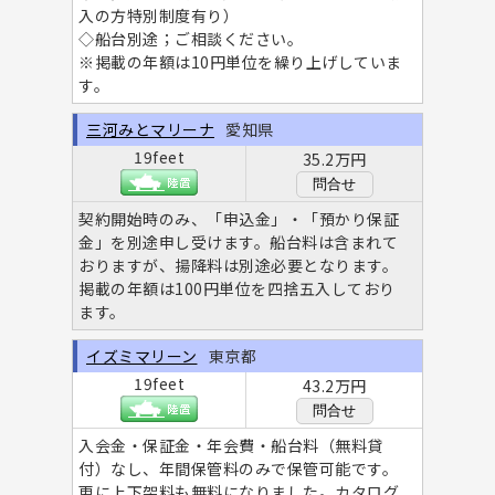
入の方特別制度有り）
◇船台別途；ご相談ください。
※掲載の年額は10円単位を繰り上げしていま
す。
三河みとマリーナ
愛知県
19feet
35.2万円
問合せ
契約開始時のみ、「申込金」・「預かり保証
金」を別途申し受けます。船台料は含まれて
おりますが、揚降料は別途必要となります。
掲載の年額は100円単位を四捨五入しており
ます。
イズミマリーン
東京都
19feet
43.2万円
問合せ
入会金・保証金・年会費・船台料（無料貸
付）なし、年間保管料のみで保管可能です。
更に上下架料も無料になりました。カタログ