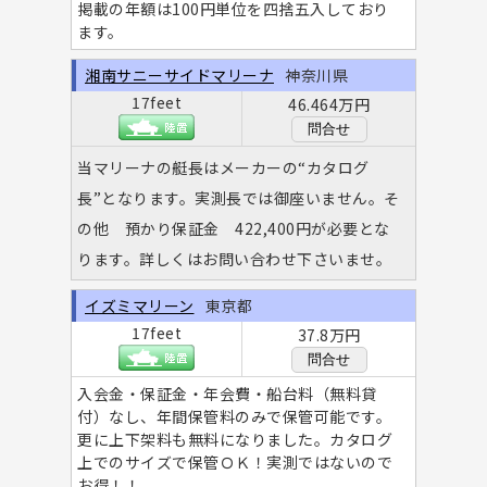
掲載の年額は100円単位を四捨五入しており
ます。
湘南サニーサイドマリーナ
神奈川県
17feet
46.464万円
問合せ
当マリーナの艇長はメーカーの“カタログ
長”となります。実測長では御座いません。そ
の他 預かり保証金 422,400円が必要とな
ります。詳しくはお問い合わせ下さいませ。
イズミマリーン
東京都
17feet
37.8万円
問合せ
入会金・保証金・年会費・船台料（無料貸
付）なし、年間保管料のみで保管可能です。
更に上下架料も無料になりました。カタログ
上でのサイズで保管ＯＫ！実測ではないので
お得！！