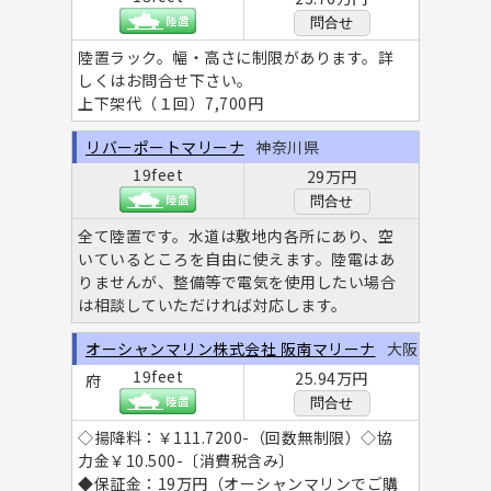
問合せ
陸置ラック。幅・高さに制限があります。詳
しくはお問合せ下さい。
上下架代（１回）7,700円
リバーポートマリーナ
神奈川県
19feet
29万円
問合せ
全て陸置です。水道は敷地内各所にあり、空
いているところを自由に使えます。陸電はあ
りませんが、整備等で電気を使用したい場合
は相談していただければ対応します。
オーシャンマリン株式会社 阪南マリーナ
大阪
19feet
25.94万円
府
問合せ
◇揚降料：￥111.7200-（回数無制限）◇協
力金￥10.500-〔消費税含み〕
◆保証金：19万円（オーシャンマリンでご購