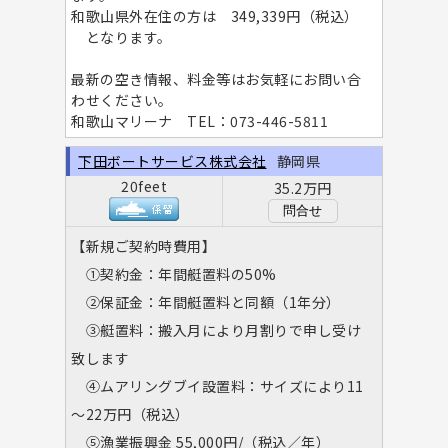
和歌山県外在住の方は 349,339円（税込）
となります。
最新の空き情報、料金等はお気軽にお問い合
わせください。
和歌山マリーナ TEL：073-446-5811
下田ボートサービス株式会社
静岡県
20feet
35.2万円
問合せ
【新規ご契約時費用】
①契約金：年間艇置料の50%
②保証金：年間艇置料と同額（1年分）
③艇置料：搬入月により月割りで申し受け
致します
④ムアリングブイ設置料：サイズにより11
～22万円（税込）
⑤漁業振興金 55,000円/（税込／年）