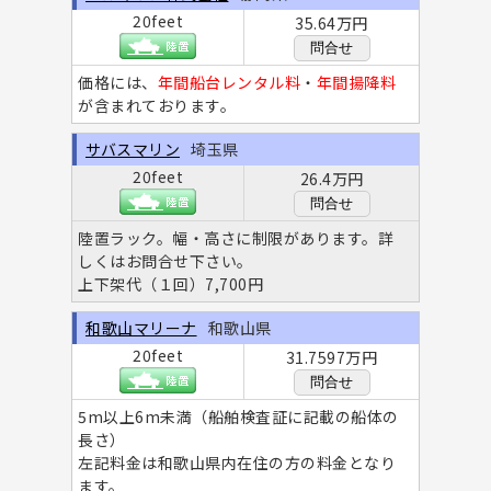
20feet
35.64万円
問合せ
価格には、
年間船台レンタル料
・
年間揚降料
が含まれております。
サバスマリン
埼玉県
20feet
26.4万円
問合せ
陸置ラック。幅・高さに制限があります。詳
しくはお問合せ下さい。
上下架代（１回）7,700円
和歌山マリーナ
和歌山県
20feet
31.7597万円
問合せ
5m以上6m未満（船舶検査証に記載の船体の
長さ）
左記料金は和歌山県内在住の方の料金となり
ます。