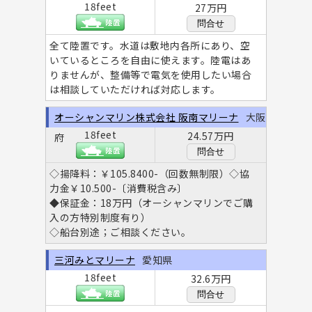
18feet
27万円
問合せ
全て陸置です。水道は敷地内各所にあり、空
いているところを自由に使えます。陸電はあ
りませんが、整備等で電気を使用したい場合
は相談していただければ対応します。
オーシャンマリン株式会社 阪南マリーナ
大阪
18feet
24.57万円
府
問合せ
◇揚降料：￥105.8400-（回数無制限）◇協
力金￥10.500-〔消費税含み〕
◆保証金：18万円（オーシャンマリンでご購
入の方特別制度有り）
◇船台別途；ご相談ください。
三河みとマリーナ
愛知県
18feet
32.6万円
問合せ