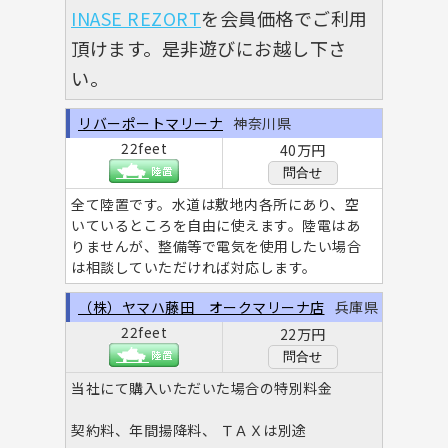
INASE REZORT
を会員価格でご利用
頂けます。是非遊びにお越し下さ
い。
リバーポートマリーナ
神奈川県
22feet
40万円
問合せ
全て陸置です。水道は敷地内各所にあり、空
いているところを自由に使えます。陸電はあ
りませんが、整備等で電気を使用したい場合
は相談していただければ対応します。
（株）ヤマハ藤田 オークマリーナ店
兵庫県
22feet
22万円
問合せ
当社にて購入いただいた場合の特別料金
契約料、年間揚降料、 ＴＡＸは別途