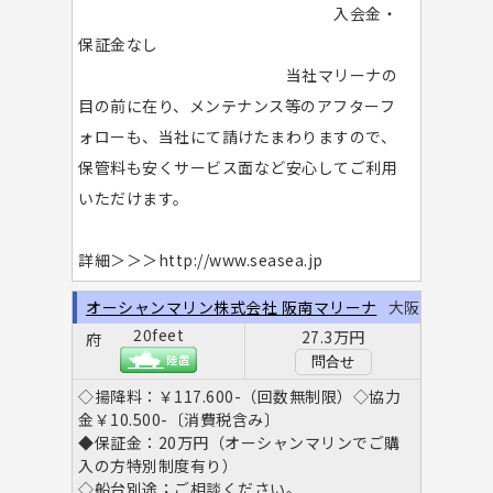
入会金・
保証金なし
当社マリーナの
目の前に在り、メンテナンス等のアフターフ
ォローも、当社にて請けたまわりますので、
保管料も安くサービス面など安心してご利用
いただけます。
詳細＞＞＞http://www.seasea.jp
オーシャンマリン株式会社 阪南マリーナ
大阪
20feet
27.3万円
府
問合せ
◇揚降料：￥117.600-（回数無制限）◇協力
金￥10.500-〔消費税含み〕
◆保証金：20万円（オーシャンマリンでご購
入の方特別制度有り）
◇船台別途；ご相談ください。