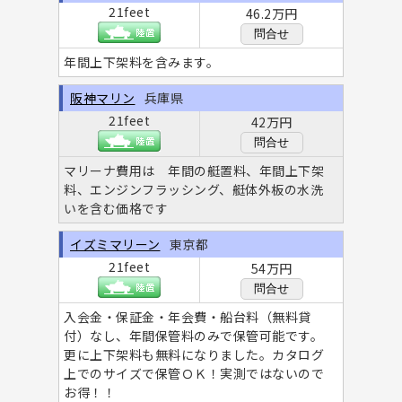
21feet
46.2万円
問合せ
年間上下架料を含みます。
阪神マリン
兵庫県
21feet
42万円
問合せ
マリーナ費用は 年間の艇置料、年間上下架
料、エンジンフラッシング、艇体外板の水洗
いを含む価格です
イズミマリーン
東京都
21feet
54万円
問合せ
入会金・保証金・年会費・船台料（無料貸
付）なし、年間保管料のみで保管可能です。
更に上下架料も無料になりました。カタログ
上でのサイズで保管ＯＫ！実測ではないので
お得！！