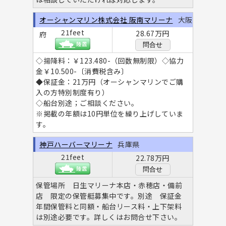
オーシャンマリン株式会社 阪南マリーナ
大阪
21feet
28.67万円
府
問合せ
◇揚降料：￥123.480-（回数無制限）◇協力
金￥10.500-〔消費税含み〕
◆保証金：21万円（オーシャンマリンでご購
入の方特別制度有り）
◇船台別途；ご相談ください。
※掲載の年額は10円単位を繰り上げしていま
す。
神戸ハーバーマリーナ
兵庫県
21feet
22.78万円
問合せ
保管場所 日生マリーナ本店・赤穂店・備前
店 限定の保管艇募集中です。別途 保証金
年間保管料と同額・船台リース料・上下架料
は別途必要です。詳しくはお問合せ下さい。