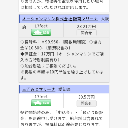
りませんが、整備等で電気を使用したい場合
は相談していただければ対応します。
オーシャンマリン株式会社 阪南マリーナ
大阪
17feet
23.21万円
府
問合せ
◇揚降料：￥99.960-（回数無制限）◇協力
金￥10.500-〔消費税含み〕
◆保証金：17万円（オーシャンマリンでご購
入の方特別制度有り）
◇船台別途；ご相談ください。
※掲載の年額は10円単位を繰り上げしていま
す。
三河みとマリーナ
愛知県
17feet
30.5万円
問合せ
契約開始時のみ、「申込金」・「預かり保証
金」を別途申し受けます。船台料は含まれて
おりますが、揚降料は別途必要となります。