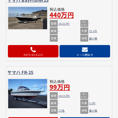
ヤマハ BayFisher25
税込価格
440万円
ｱﾜｰ
登録
2025/R7
-
ﾒｰﾀｰ
船検
全長
-
25.0ft
定員
地域
-
香川県
0875-83-6123
メール問合せ
ヤマハ FR-25
税込価格
99万円
ｱﾜｰ
登録
2023/R5
-
ﾒｰﾀｰ
船検
全長
-
0.0ft
定員
地域
12名
香川県