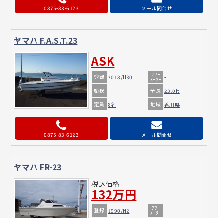
0875-83-6123
メール問合せ
ヤマハ F.A.S.T.23
ASK
ｱﾜｰ
登録
2018/H30
-
ﾒｰﾀｰ
船検
全長
-
23.0ft
定員
地域
8名
香川県
0875-83-6123
メール問合せ
ヤマハ FR-23
税込価格
132万円
ｱﾜｰ
登録
1990/H2
-
ﾒｰﾀｰ