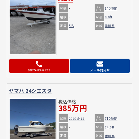
ｱﾜｰ
登録
-
140時間
ﾒｰﾀｰ
船検
全長
-
0.0ft
定員
地域
5名
香川県
0875-83-6123
メール問合せ
ヤマハ 24シエスタ
税込価格
385万円
ｱﾜｰ
登録
2000/H12
710時間
ﾒｰﾀｰ
船検
全長
-
24.0ft
定員
地域
-
香川県