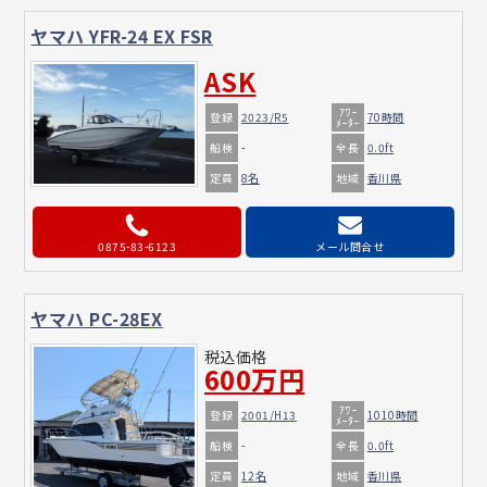
ヤマハ YFR-24 EX FSR
ASK
ｱﾜｰ
登録
2023/R5
70時間
ﾒｰﾀｰ
船検
全長
-
0.0ft
定員
地域
8名
香川県
0875-83-6123
メール問合せ
ヤマハ PC-28EX
税込価格
600万円
ｱﾜｰ
登録
2001/H13
1010時間
ﾒｰﾀｰ
船検
全長
-
0.0ft
定員
地域
12名
香川県