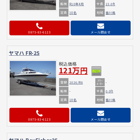
船検
全長
R10年4月
23.0ft
定員
地域
10名
香川県
0875-83-6123
メール問合せ
ヤマハ FR-25
税込価格
121万円
ｱﾜｰ
登録
2026/R8
-
ﾒｰﾀｰ
船検
全長
-
0.0ft
定員
地域
10名
香川県
0875-83-6123
メール問合せ