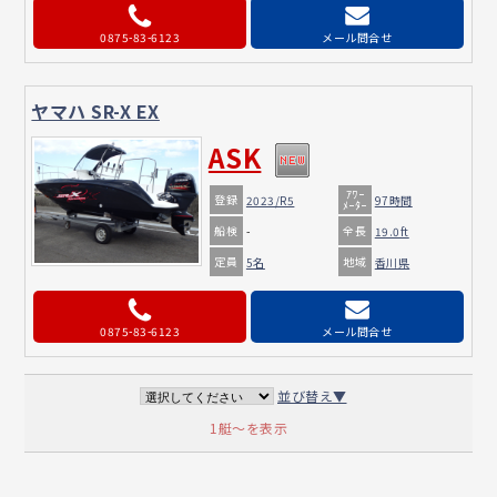
0875-83-6123
メール問合せ
ヤマハ SR-X EX
ASK
ｱﾜｰ
登録
2023/R5
97時間
ﾒｰﾀｰ
船検
全長
-
19.0ft
定員
地域
5名
香川県
0875-83-6123
メール問合せ
並び替え▼
1艇～を表示