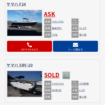
ヤマハ F24
ASK
ｱﾜｰ
登録
1981/S56
-
ﾒｰﾀｰ
船検
全長
船検切れ
24.0ft
定員
地域
10名
香川県
0875-83-6123
メール問合せ
ヤマハ SRV-20
SOLD
ｱﾜｰ
登録
1998/H10
250時間
ﾒｰﾀｰ
船検
全長
R8年9月
0.0ft
定員
地域
-
香川県