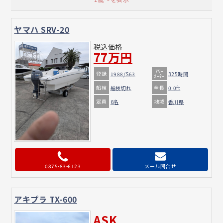
ヤマハ SRV-20
税込価格
77万円
ｱﾜｰ
登録
1988/S63
325時間
ﾒｰﾀｰ
船検
全長
船検切れ
0.0ft
定員
地域
6名
香川県
0875-83-6123
メール問合せ
アキプラ TX-600
ASK