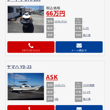
税込価格
66万円
ｱﾜｰ
登録
2006/H18
-
ﾒｰﾀｰ
船検
全長
-
0.0ft
定員
地域
-
香川県
0875-83-6123
メール問合せ
ヤマハ YD-23
ASK
ｱﾜｰ
登録
1989/H1
1000時間
ﾒｰﾀｰ
船検
全長
-
23.0ft
定員
地域
6名
香川県