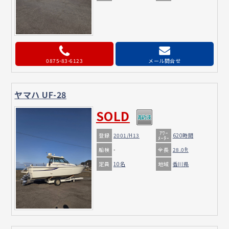
0875-83-6123
メール問合せ
ヤマハ UF-28
SOLD
ｱﾜｰ
登録
2001/H13
620時間
ﾒｰﾀｰ
船検
全長
-
28.0ft
定員
地域
10名
香川県