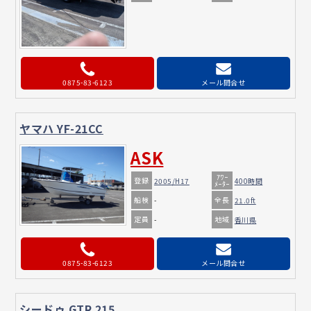
0875-83-6123
メール問合せ
ヤマハ YF-21CC
ASK
ｱﾜｰ
登録
2005/H17
400時間
ﾒｰﾀｰ
船検
全長
-
21.0ft
定員
地域
-
香川県
0875-83-6123
メール問合せ
シードゥ GTR 215